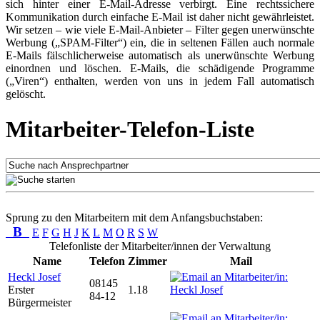
sich hinter einer E-Mail-Adresse verbirgt. Eine rechtssichere
Kommunikation durch einfache E-Mail ist daher nicht gewährleistet.
Wir setzen – wie viele E-Mail-Anbieter – Filter gegen unerwünschte
Werbung („SPAM-Filter“) ein, die in seltenen Fällen auch normale
E-Mails fälschlicherweise automatisch als unerwünschte Werbung
einordnen und löschen. E-Mails, die schädigende Programme
(„Viren“) enthalten, werden von uns in jedem Fall automatisch
gelöscht.
Mitarbeiter-Telefon-Liste
Sprung zu den Mitarbeitern mit dem Anfangsbuchstaben:
B
E
F
G
H
J
K
L
M
O
R
S
W
Telefonliste der Mitarbeiter/innen der Verwaltung
Name
Telefon
Zimmer
Mail
Heckl Josef
08145
Erster
1.18
84-12
Bürgermeister