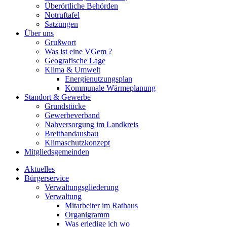
Überörtliche Behörden
Notruftafel
Satzungen
Über uns
Grußwort
Was ist eine VGem ?
Geografische Lage
Klima & Umwelt
Energienutzungsplan
Kommunale Wärmeplanung
Standort & Gewerbe
Grundstücke
Gewerbeverband
Nahversorgung im Landkreis
Breitbandausbau
Klimaschutzkonzept
Mitgliedsgemeinden
Aktuelles
Bürgerservice
Verwaltungsgliederung
Verwaltung
Mitarbeiter im Rathaus
Organigramm
Was erledige ich wo