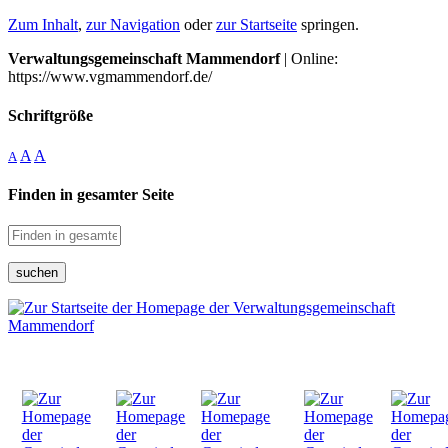
Zum Inhalt
,
zur Navigation
oder
zur Startseite
springen.
Verwaltungsgemeinschaft Mammendorf
| Online:
https://www.vgmammendorf.de/
Schriftgröße
A
A
A
Finden in gesamter Seite
suchen