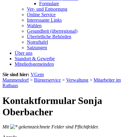
Formulare
Ver- und Entsorgung
Online Service
Interessante Links
Wahlen
Gesundheit (überregional)
Überörtliche Behörden
Notruftafel
Satzungen
Über uns
Standort & Gewerbe
Mitgliedsgemeinden
Sie sind hier:
VGem
Mammendorf
>
Bürgerservice
>
Verwaltung
>
Mitarbeiter im
Rathaus
Kontaktformular Sonja
Oberbacher
Mit
gekennzeichnete Felder sind Pflichtfelder.