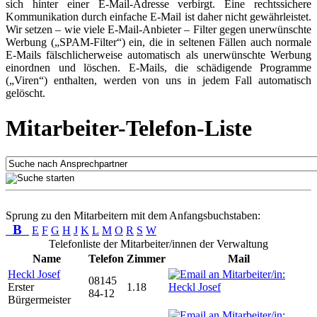
sich hinter einer E-Mail-Adresse verbirgt. Eine rechtssichere
Kommunikation durch einfache E-Mail ist daher nicht gewährleistet.
Wir setzen – wie viele E-Mail-Anbieter – Filter gegen unerwünschte
Werbung („SPAM-Filter“) ein, die in seltenen Fällen auch normale
E-Mails fälschlicherweise automatisch als unerwünschte Werbung
einordnen und löschen. E-Mails, die schädigende Programme
(„Viren“) enthalten, werden von uns in jedem Fall automatisch
gelöscht.
Mitarbeiter-Telefon-Liste
Sprung zu den Mitarbeitern mit dem Anfangsbuchstaben:
B
E
F
G
H
J
K
L
M
O
R
S
W
Telefonliste der Mitarbeiter/innen der Verwaltung
Name
Telefon
Zimmer
Mail
Heckl Josef
08145
Erster
1.18
84-12
Bürgermeister