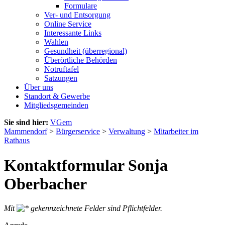
Formulare
Ver- und Entsorgung
Online Service
Interessante Links
Wahlen
Gesundheit (überregional)
Überörtliche Behörden
Notruftafel
Satzungen
Über uns
Standort & Gewerbe
Mitgliedsgemeinden
Sie sind hier:
VGem
Mammendorf
>
Bürgerservice
>
Verwaltung
>
Mitarbeiter im
Rathaus
Kontaktformular Sonja
Oberbacher
Mit
gekennzeichnete Felder sind Pflichtfelder.