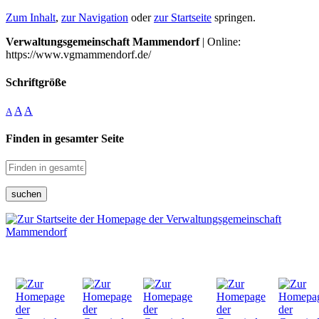
Zum Inhalt
,
zur Navigation
oder
zur Startseite
springen.
Verwaltungsgemeinschaft Mammendorf
| Online:
https://www.vgmammendorf.de/
Schriftgröße
A
A
A
Finden in gesamter Seite
suchen