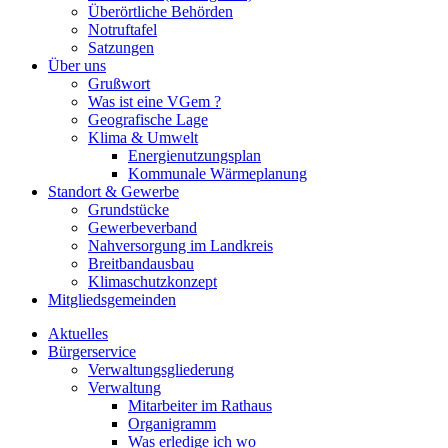
Überörtliche Behörden
Notruftafel
Satzungen
Über uns
Grußwort
Was ist eine VGem ?
Geografische Lage
Klima & Umwelt
Energienutzungsplan
Kommunale Wärmeplanung
Standort & Gewerbe
Grundstücke
Gewerbeverband
Nahversorgung im Landkreis
Breitbandausbau
Klimaschutzkonzept
Mitgliedsgemeinden
Aktuelles
Bürgerservice
Verwaltungsgliederung
Verwaltung
Mitarbeiter im Rathaus
Organigramm
Was erledige ich wo