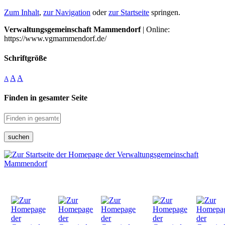
Zum Inhalt
,
zur Navigation
oder
zur Startseite
springen.
Verwaltungsgemeinschaft Mammendorf
| Online:
https://www.vgmammendorf.de/
Schriftgröße
A
A
A
Finden in gesamter Seite
suchen