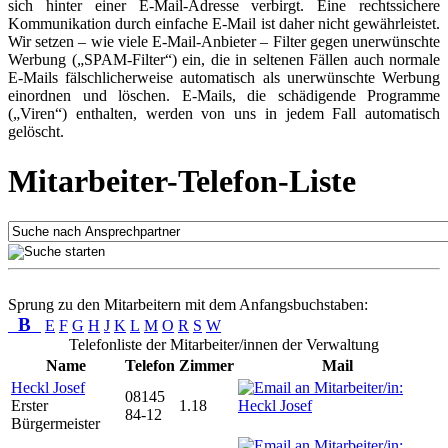
sich hinter einer E-Mail-Adresse verbirgt. Eine rechtssichere
Kommunikation durch einfache E-Mail ist daher nicht gewährleistet.
Wir setzen – wie viele E-Mail-Anbieter – Filter gegen unerwünschte
Werbung („SPAM-Filter“) ein, die in seltenen Fällen auch normale
E-Mails fälschlicherweise automatisch als unerwünschte Werbung
einordnen und löschen. E-Mails, die schädigende Programme
(„Viren“) enthalten, werden von uns in jedem Fall automatisch
gelöscht.
Mitarbeiter-Telefon-Liste
Sprung zu den Mitarbeitern mit dem Anfangsbuchstaben:
B
E
F
G
H
J
K
L
M
O
R
S
W
Telefonliste der Mitarbeiter/innen der Verwaltung
Name
Telefon
Zimmer
Mail
Heckl Josef
08145
Erster
1.18
84-12
Bürgermeister