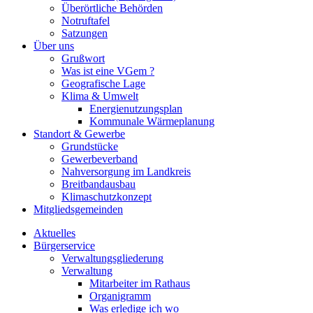
Überörtliche Behörden
Notruftafel
Satzungen
Über uns
Grußwort
Was ist eine VGem ?
Geografische Lage
Klima & Umwelt
Energienutzungsplan
Kommunale Wärmeplanung
Standort & Gewerbe
Grundstücke
Gewerbeverband
Nahversorgung im Landkreis
Breitbandausbau
Klimaschutzkonzept
Mitgliedsgemeinden
Aktuelles
Bürgerservice
Verwaltungsgliederung
Verwaltung
Mitarbeiter im Rathaus
Organigramm
Was erledige ich wo