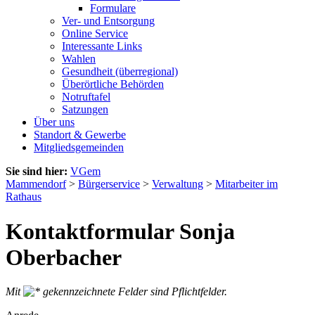
Formulare
Ver- und Entsorgung
Online Service
Interessante Links
Wahlen
Gesundheit (überregional)
Überörtliche Behörden
Notruftafel
Satzungen
Über uns
Standort & Gewerbe
Mitgliedsgemeinden
Sie sind hier:
VGem
Mammendorf
>
Bürgerservice
>
Verwaltung
>
Mitarbeiter im
Rathaus
Kontaktformular Sonja
Oberbacher
Mit
gekennzeichnete Felder sind Pflichtfelder.