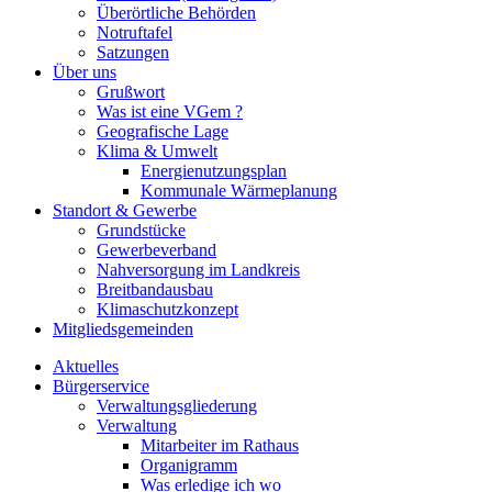
Überörtliche Behörden
Notruftafel
Satzungen
Über uns
Grußwort
Was ist eine VGem ?
Geografische Lage
Klima & Umwelt
Energienutzungsplan
Kommunale Wärmeplanung
Standort & Gewerbe
Grundstücke
Gewerbeverband
Nahversorgung im Landkreis
Breitbandausbau
Klimaschutzkonzept
Mitgliedsgemeinden
Aktuelles
Bürgerservice
Verwaltungsgliederung
Verwaltung
Mitarbeiter im Rathaus
Organigramm
Was erledige ich wo