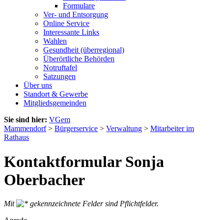
Formulare
Ver- und Entsorgung
Online Service
Interessante Links
Wahlen
Gesundheit (überregional)
Überörtliche Behörden
Notruftafel
Satzungen
Über uns
Standort & Gewerbe
Mitgliedsgemeinden
Sie sind hier:
VGem
Mammendorf
>
Bürgerservice
>
Verwaltung
>
Mitarbeiter im
Rathaus
Kontaktformular Sonja
Oberbacher
Mit
gekennzeichnete Felder sind Pflichtfelder.