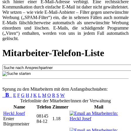
sich hinter einer E-Mail-Adresse verbirgt. Eine rechtssichere
Kommunikation durch einfache E-Mail ist daher nicht gewährleistet.
Wir setzen – wie viele E-Mail-Anbieter – Filter gegen unerwünschte
Werbung („SPAM-Filter“) ein, die in seltenen Fällen auch normale
E-Mails fälschlicherweise automatisch als unerwünschte Werbung
einordnen und löschen. E-Mails, die schädigende Programme
(„Viren“) enthalten, werden von uns in jedem Fall automatisch
gelöscht.
Mitarbeiter-Telefon-Liste
Sprung zu den Mitarbeitern mit dem Anfangsbuchstaben:
B
E
F
G
H
J
K
L
M
O
R
S
W
Telefonliste der Mitarbeiter/innen der Verwaltung
Name
Telefon
Zimmer
Mail
Heckl Josef
08145
Erster
1.18
84-12
Bürgermeister