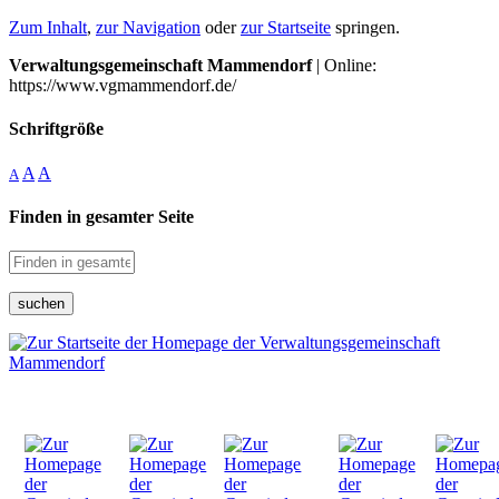
Zum Inhalt
,
zur Navigation
oder
zur Startseite
springen.
Verwaltungsgemeinschaft Mammendorf
| Online:
https://www.vgmammendorf.de/
Schriftgröße
A
A
A
Finden in gesamter Seite
suchen