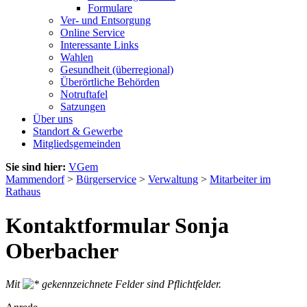
Formulare
Ver- und Entsorgung
Online Service
Interessante Links
Wahlen
Gesundheit (überregional)
Überörtliche Behörden
Notruftafel
Satzungen
Über uns
Standort & Gewerbe
Mitgliedsgemeinden
Sie sind hier:
VGem
Mammendorf
>
Bürgerservice
>
Verwaltung
>
Mitarbeiter im
Rathaus
Kontaktformular Sonja
Oberbacher
Mit
gekennzeichnete Felder sind Pflichtfelder.