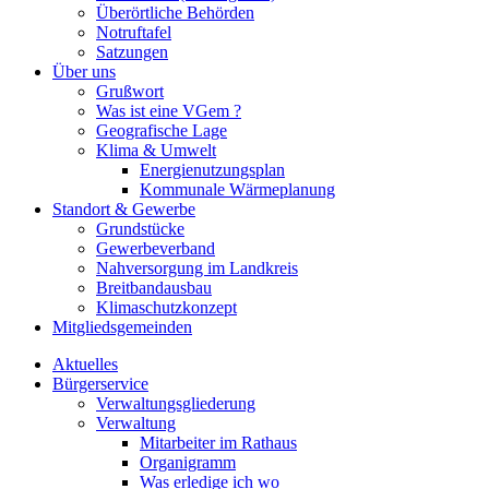
Überörtliche Behörden
Notruftafel
Satzungen
Über uns
Grußwort
Was ist eine VGem ?
Geografische Lage
Klima & Umwelt
Energienutzungsplan
Kommunale Wärmeplanung
Standort & Gewerbe
Grundstücke
Gewerbeverband
Nahversorgung im Landkreis
Breitbandausbau
Klimaschutzkonzept
Mitgliedsgemeinden
Aktuelles
Bürgerservice
Verwaltungsgliederung
Verwaltung
Mitarbeiter im Rathaus
Organigramm
Was erledige ich wo