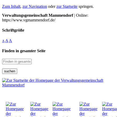
Zum Inhalt
,
zur Navigation
oder
zur Startseite
springen.
Verwaltungsgemeinschaft Mammendorf
| Online:
https://www.vgmammendorf.de/
Schriftgröße
A
A
A
Finden in gesamter Seite
suchen