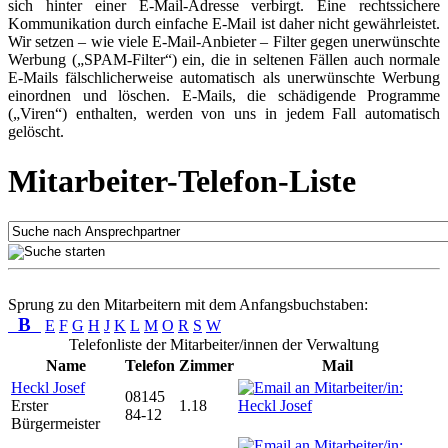
sich hinter einer E-Mail-Adresse verbirgt. Eine rechtssichere
Kommunikation durch einfache E-Mail ist daher nicht gewährleistet.
Wir setzen – wie viele E-Mail-Anbieter – Filter gegen unerwünschte
Werbung („SPAM-Filter“) ein, die in seltenen Fällen auch normale
E-Mails fälschlicherweise automatisch als unerwünschte Werbung
einordnen und löschen. E-Mails, die schädigende Programme
(„Viren“) enthalten, werden von uns in jedem Fall automatisch
gelöscht.
Mitarbeiter-Telefon-Liste
Sprung zu den Mitarbeitern mit dem Anfangsbuchstaben:
B
E
F
G
H
J
K
L
M
O
R
S
W
Telefonliste der Mitarbeiter/innen der Verwaltung
Name
Telefon
Zimmer
Mail
Heckl Josef
08145
Erster
1.18
84-12
Bürgermeister