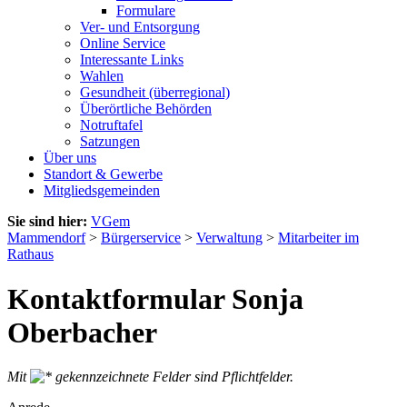
Formulare
Ver- und Entsorgung
Online Service
Interessante Links
Wahlen
Gesundheit (überregional)
Überörtliche Behörden
Notruftafel
Satzungen
Über uns
Standort & Gewerbe
Mitgliedsgemeinden
Sie sind hier:
VGem
Mammendorf
>
Bürgerservice
>
Verwaltung
>
Mitarbeiter im
Rathaus
Kontaktformular Sonja
Oberbacher
Mit
gekennzeichnete Felder sind Pflichtfelder.