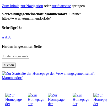
Zum Inhalt
,
zur Navigation
oder
zur Startseite
springen.
Verwaltungsgemeinschaft Mammendorf
| Online:
https://www.vgmammendorf.de/
Schriftgröße
A
A
A
Finden in gesamter Seite
suchen