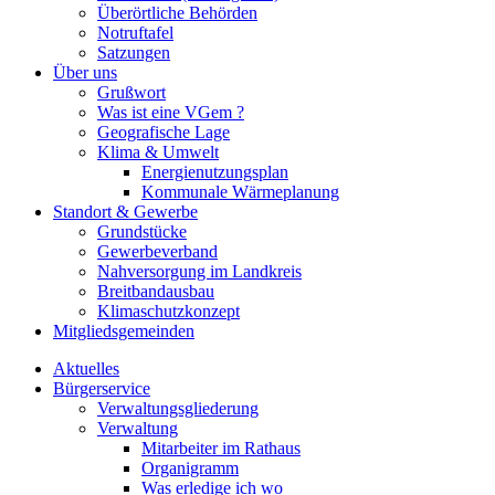
Überörtliche Behörden
Notruftafel
Satzungen
Über uns
Grußwort
Was ist eine VGem ?
Geografische Lage
Klima & Umwelt
Energienutzungsplan
Kommunale Wärmeplanung
Standort & Gewerbe
Grundstücke
Gewerbeverband
Nahversorgung im Landkreis
Breitbandausbau
Klimaschutzkonzept
Mitgliedsgemeinden
Aktuelles
Bürgerservice
Verwaltungsgliederung
Verwaltung
Mitarbeiter im Rathaus
Organigramm
Was erledige ich wo