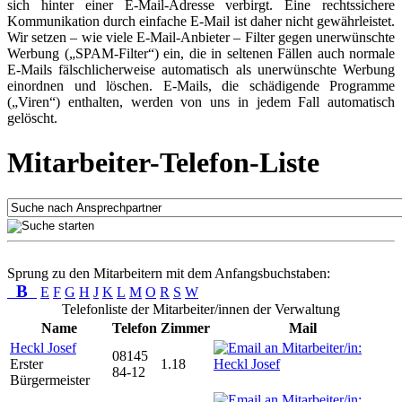
sich hinter einer E-Mail-Adresse verbirgt. Eine rechtssichere
Kommunikation durch einfache E-Mail ist daher nicht gewährleistet.
Wir setzen – wie viele E-Mail-Anbieter – Filter gegen unerwünschte
Werbung („SPAM-Filter“) ein, die in seltenen Fällen auch normale
E-Mails fälschlicherweise automatisch als unerwünschte Werbung
einordnen und löschen. E-Mails, die schädigende Programme
(„Viren“) enthalten, werden von uns in jedem Fall automatisch
gelöscht.
Mitarbeiter-Telefon-Liste
Sprung zu den Mitarbeitern mit dem Anfangsbuchstaben:
B
E
F
G
H
J
K
L
M
O
R
S
W
Telefonliste der Mitarbeiter/innen der Verwaltung
Name
Telefon
Zimmer
Mail
Heckl Josef
08145
Erster
1.18
84-12
Bürgermeister