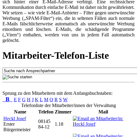
sich hinter einer E-Mail-Adresse verbirgt. Eine rechtssichere
Kommunikation durch einfache E-Mail ist daher nicht gewährleistet.
Wir setzen – wie viele E-Mail-Anbieter – Filter gegen unerwünschte
Werbung („SPAM-Filter“) ein, die in seltenen Fällen auch normale
E-Mails fälschlicherweise automatisch als unerwünschte Werbung
einordnen und löschen. E-Mails, die schädigende Programme
(„Viren“) enthalten, werden von uns in jedem Fall automatisch
gelöscht.
Mitarbeiter-Telefon-Liste
Sprung zu den Mitarbeitern mit dem Anfangsbuchstaben:
B
E
F
G
H
J
K
L
M
O
R
S
W
Telefonliste der Mitarbeiter/innen der Verwaltung
Name
Telefon
Zimmer
Mail
Heckl Josef
08145
Erster
1.18
84-12
Bürgermeister