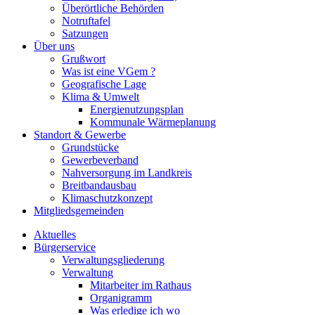
Überörtliche Behörden
Notruftafel
Satzungen
Über uns
Grußwort
Was ist eine VGem ?
Geografische Lage
Klima & Umwelt
Energienutzungsplan
Kommunale Wärmeplanung
Standort & Gewerbe
Grundstücke
Gewerbeverband
Nahversorgung im Landkreis
Breitbandausbau
Klimaschutzkonzept
Mitgliedsgemeinden
Aktuelles
Bürgerservice
Verwaltungsgliederung
Verwaltung
Mitarbeiter im Rathaus
Organigramm
Was erledige ich wo