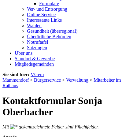
Formulare
Ver- und Entsorgung
Online Service
Interessante Links
Wahlen
Gesundheit (überregional)
Überörtliche Behörden
Notruftafel
Satzungen
Über uns
Standort & Gewerbe
Mitgliedsgemeinden
Sie sind hier:
VGem
Mammendorf
>
Bürgerservice
>
Verwaltung
>
Mitarbeiter im
Rathaus
Kontaktformular Sonja
Oberbacher
Mit
gekennzeichnete Felder sind Pflichtfelder.