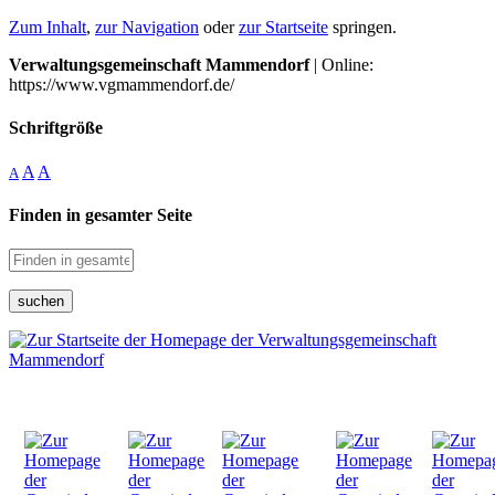
Zum Inhalt
,
zur Navigation
oder
zur Startseite
springen.
Verwaltungsgemeinschaft Mammendorf
| Online:
https://www.vgmammendorf.de/
Schriftgröße
A
A
A
Finden in gesamter Seite
suchen