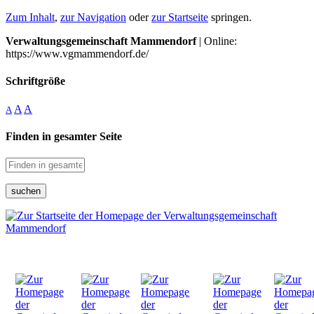
Zum Inhalt
,
zur Navigation
oder
zur Startseite
springen.
Verwaltungsgemeinschaft Mammendorf
| Online:
https://www.vgmammendorf.de/
Schriftgröße
A
A
A
Finden in gesamter Seite
suchen