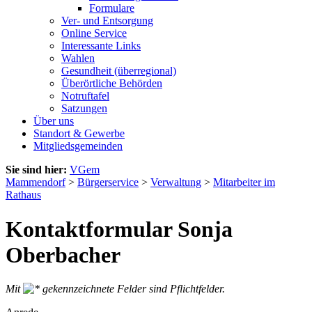
Formulare
Ver- und Entsorgung
Online Service
Interessante Links
Wahlen
Gesundheit (überregional)
Überörtliche Behörden
Notruftafel
Satzungen
Über uns
Standort & Gewerbe
Mitgliedsgemeinden
Sie sind hier:
VGem
Mammendorf
>
Bürgerservice
>
Verwaltung
>
Mitarbeiter im
Rathaus
Kontaktformular Sonja
Oberbacher
Mit
gekennzeichnete Felder sind Pflichtfelder.