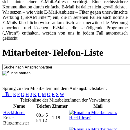
sich hinter einer E-Mail-Adresse verbirgt. Eine rechtssichere
Kommunikation durch einfache E-Mail ist daher nicht gewährleistet.
Wir setzen – wie viele E-Mail-Anbieter – Filter gegen unerwünschte
Werbung („SPAM-Filter“) ein, die in seltenen Fällen auch normale
E-Mails fälschlicherweise automatisch als unerwünschte Werbung
einordnen und löschen. E-Mails, die schädigende Programme
(„Viren“) enthalten, werden von uns in jedem Fall automatisch
gelöscht.
Mitarbeiter-Telefon-Liste
Sprung zu den Mitarbeitern mit dem Anfangsbuchstaben:
B
E
F
G
H
J
K
L
M
O
R
S
W
Telefonliste der Mitarbeiter/innen der Verwaltung
Name
Telefon
Zimmer
Mail
Heckl Josef
08145
Erster
1.18
84-12
Bürgermeister