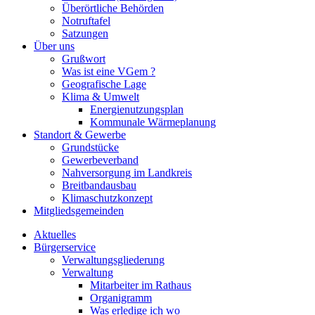
Überörtliche Behörden
Notruftafel
Satzungen
Über uns
Grußwort
Was ist eine VGem ?
Geografische Lage
Klima & Umwelt
Energienutzungsplan
Kommunale Wärmeplanung
Standort & Gewerbe
Grundstücke
Gewerbeverband
Nahversorgung im Landkreis
Breitbandausbau
Klimaschutzkonzept
Mitgliedsgemeinden
Aktuelles
Bürgerservice
Verwaltungsgliederung
Verwaltung
Mitarbeiter im Rathaus
Organigramm
Was erledige ich wo