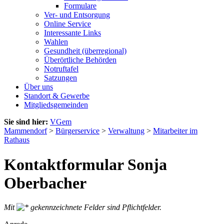
Formulare
Ver- und Entsorgung
Online Service
Interessante Links
Wahlen
Gesundheit (überregional)
Überörtliche Behörden
Notruftafel
Satzungen
Über uns
Standort & Gewerbe
Mitgliedsgemeinden
Sie sind hier:
VGem
Mammendorf
>
Bürgerservice
>
Verwaltung
>
Mitarbeiter im
Rathaus
Kontaktformular Sonja
Oberbacher
Mit
gekennzeichnete Felder sind Pflichtfelder.