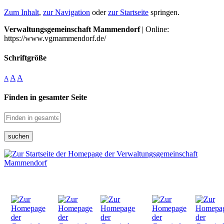
Zum Inhalt
,
zur Navigation
oder
zur Startseite
springen.
Verwaltungsgemeinschaft Mammendorf
| Online:
https://www.vgmammendorf.de/
Schriftgröße
A
A
A
Finden in gesamter Seite
suchen