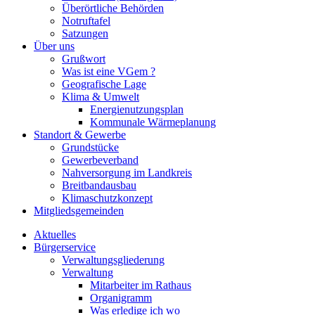
Überörtliche Behörden
Notruftafel
Satzungen
Über uns
Grußwort
Was ist eine VGem ?
Geografische Lage
Klima & Umwelt
Energienutzungsplan
Kommunale Wärmeplanung
Standort & Gewerbe
Grundstücke
Gewerbeverband
Nahversorgung im Landkreis
Breitbandausbau
Klimaschutzkonzept
Mitgliedsgemeinden
Aktuelles
Bürgerservice
Verwaltungsgliederung
Verwaltung
Mitarbeiter im Rathaus
Organigramm
Was erledige ich wo