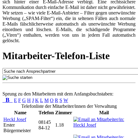
sich hinter einer E-Mail-Adresse verbirgt. Eine rechtssichere
Kommunikation durch einfache E-Mail ist daher nicht gewährleistet.
Wir setzen – wie viele E-Mail-Anbieter – Filter gegen unerwünschte
Werbung („SPAM-Filter“) ein, die in seltenen Fällen auch normale
E-Mails fälschlicherweise automatisch als unerwünschte Werbung
einordnen und löschen. E-Mails, die schädigende Programme
(„Viren“) enthalten, werden von uns in jedem Fall automatisch
gelöscht.
Mitarbeiter-Telefon-Liste
Sprung zu den Mitarbeitern mit dem Anfangsbuchstaben:
B
E
F
G
H
J
K
L
M
O
R
S
W
Telefonliste der Mitarbeiter/innen der Verwaltung
Name
Telefon
Zimmer
Mail
Heckl Josef
08145
Erster
1.18
84-12
Bürgermeister