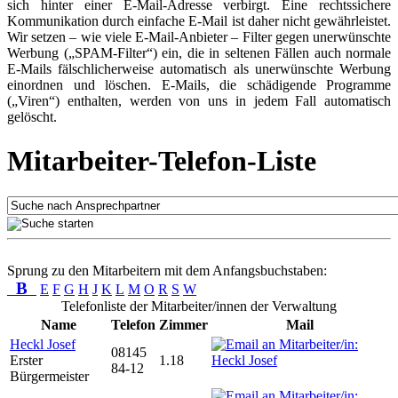
sich hinter einer E-Mail-Adresse verbirgt. Eine rechtssichere
Kommunikation durch einfache E-Mail ist daher nicht gewährleistet.
Wir setzen – wie viele E-Mail-Anbieter – Filter gegen unerwünschte
Werbung („SPAM-Filter“) ein, die in seltenen Fällen auch normale
E-Mails fälschlicherweise automatisch als unerwünschte Werbung
einordnen und löschen. E-Mails, die schädigende Programme
(„Viren“) enthalten, werden von uns in jedem Fall automatisch
gelöscht.
Mitarbeiter-Telefon-Liste
Sprung zu den Mitarbeitern mit dem Anfangsbuchstaben:
B
E
F
G
H
J
K
L
M
O
R
S
W
Telefonliste der Mitarbeiter/innen der Verwaltung
Name
Telefon
Zimmer
Mail
Heckl Josef
08145
Erster
1.18
84-12
Bürgermeister