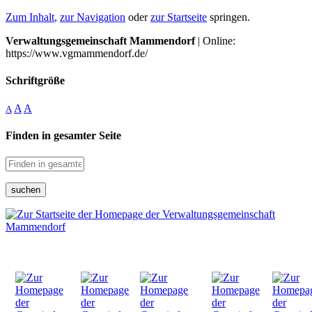
Zum Inhalt
,
zur Navigation
oder
zur Startseite
springen.
Verwaltungsgemeinschaft Mammendorf
| Online:
https://www.vgmammendorf.de/
Schriftgröße
A
A
A
Finden in gesamter Seite
suchen