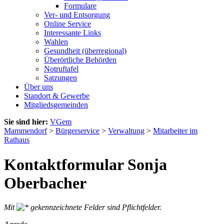
Formulare
Ver- und Entsorgung
Online Service
Interessante Links
Wahlen
Gesundheit (überregional)
Überörtliche Behörden
Notruftafel
Satzungen
Über uns
Standort & Gewerbe
Mitgliedsgemeinden
Sie sind hier:
VGem
Mammendorf
>
Bürgerservice
>
Verwaltung
>
Mitarbeiter im
Rathaus
Kontaktformular Sonja
Oberbacher
Mit
gekennzeichnete Felder sind Pflichtfelder.