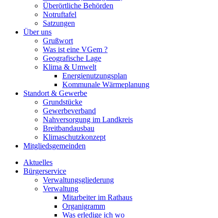
Überörtliche Behörden
Notruftafel
Satzungen
Über uns
Grußwort
Was ist eine VGem ?
Geografische Lage
Klima & Umwelt
Energienutzungsplan
Kommunale Wärmeplanung
Standort & Gewerbe
Grundstücke
Gewerbeverband
Nahversorgung im Landkreis
Breitbandausbau
Klimaschutzkonzept
Mitgliedsgemeinden
Aktuelles
Bürgerservice
Verwaltungsgliederung
Verwaltung
Mitarbeiter im Rathaus
Organigramm
Was erledige ich wo