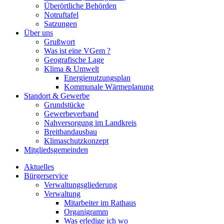
Überörtliche Behörden
Notruftafel
Satzungen
Über uns
Grußwort
Was ist eine VGem ?
Geografische Lage
Klima & Umwelt
Energienutzungsplan
Kommunale Wärmeplanung
Standort & Gewerbe
Grundstücke
Gewerbeverband
Nahversorgung im Landkreis
Breitbandausbau
Klimaschutzkonzept
Mitgliedsgemeinden
Aktuelles
Bürgerservice
Verwaltungsgliederung
Verwaltung
Mitarbeiter im Rathaus
Organigramm
Was erledige ich wo