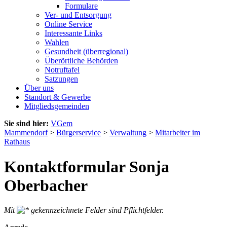
Formulare
Ver- und Entsorgung
Online Service
Interessante Links
Wahlen
Gesundheit (überregional)
Überörtliche Behörden
Notruftafel
Satzungen
Über uns
Standort & Gewerbe
Mitgliedsgemeinden
Sie sind hier:
VGem
Mammendorf
>
Bürgerservice
>
Verwaltung
>
Mitarbeiter im
Rathaus
Kontaktformular Sonja
Oberbacher
Mit
gekennzeichnete Felder sind Pflichtfelder.