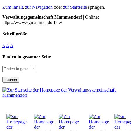
Zum Inhalt
,
zur Navigation
oder
zur Startseite
springen.
Verwaltungsgemeinschaft Mammendorf
| Online:
https://www.vgmammendorf.de/
Schriftgröße
A
A
A
Finden in gesamter Seite
suchen