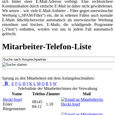
sich hinter einer E-Mail-Adresse verbirgt. Eine rechtssichere
Kommunikation durch einfache E-Mail ist daher nicht gewährleistet.
Wir setzen – wie viele E-Mail-Anbieter – Filter gegen unerwünschte
Werbung („SPAM-Filter“) ein, die in seltenen Fällen auch normale
E-Mails fälschlicherweise automatisch als unerwünschte Werbung
einordnen und löschen. E-Mails, die schädigende Programme
(„Viren“) enthalten, werden von uns in jedem Fall automatisch
gelöscht.
Mitarbeiter-Telefon-Liste
Sprung zu den Mitarbeitern mit dem Anfangsbuchstaben:
B
E
F
G
H
J
K
L
M
O
R
S
W
Telefonliste der Mitarbeiter/innen der Verwaltung
Name
Telefon
Zimmer
Mail
Heckl Josef
08145
Erster
1.18
84-12
Bürgermeister