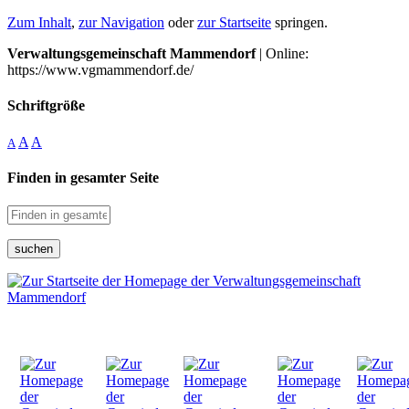
Zum Inhalt
,
zur Navigation
oder
zur Startseite
springen.
Verwaltungsgemeinschaft Mammendorf
| Online:
https://www.vgmammendorf.de/
Schriftgröße
A
A
A
Finden in gesamter Seite
suchen