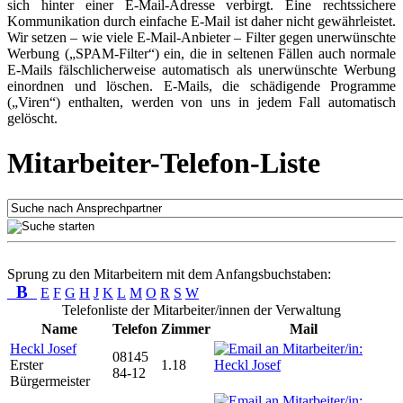
sich hinter einer E-Mail-Adresse verbirgt. Eine rechtssichere
Kommunikation durch einfache E-Mail ist daher nicht gewährleistet.
Wir setzen – wie viele E-Mail-Anbieter – Filter gegen unerwünschte
Werbung („SPAM-Filter“) ein, die in seltenen Fällen auch normale
E-Mails fälschlicherweise automatisch als unerwünschte Werbung
einordnen und löschen. E-Mails, die schädigende Programme
(„Viren“) enthalten, werden von uns in jedem Fall automatisch
gelöscht.
Mitarbeiter-Telefon-Liste
Sprung zu den Mitarbeitern mit dem Anfangsbuchstaben:
B
E
F
G
H
J
K
L
M
O
R
S
W
Telefonliste der Mitarbeiter/innen der Verwaltung
Name
Telefon
Zimmer
Mail
Heckl Josef
08145
Erster
1.18
84-12
Bürgermeister