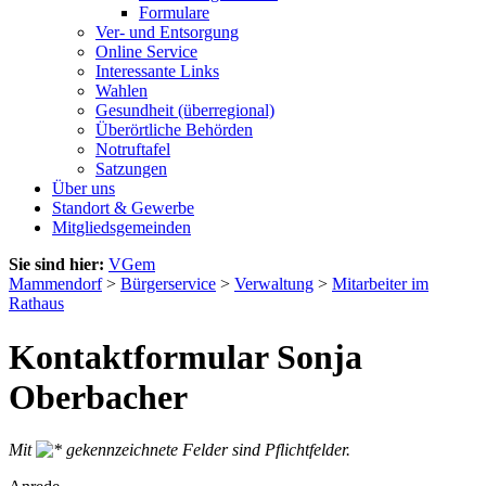
Formulare
Ver- und Entsorgung
Online Service
Interessante Links
Wahlen
Gesundheit (überregional)
Überörtliche Behörden
Notruftafel
Satzungen
Über uns
Standort & Gewerbe
Mitgliedsgemeinden
Sie sind hier:
VGem
Mammendorf
>
Bürgerservice
>
Verwaltung
>
Mitarbeiter im
Rathaus
Kontaktformular Sonja
Oberbacher
Mit
gekennzeichnete Felder sind Pflichtfelder.