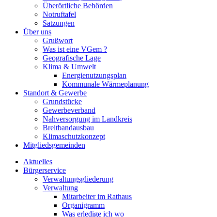
Überörtliche Behörden
Notruftafel
Satzungen
Über uns
Grußwort
Was ist eine VGem ?
Geografische Lage
Klima & Umwelt
Energienutzungsplan
Kommunale Wärmeplanung
Standort & Gewerbe
Grundstücke
Gewerbeverband
Nahversorgung im Landkreis
Breitbandausbau
Klimaschutzkonzept
Mitgliedsgemeinden
Aktuelles
Bürgerservice
Verwaltungsgliederung
Verwaltung
Mitarbeiter im Rathaus
Organigramm
Was erledige ich wo