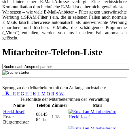
sich hinter einer E-Mail-Adresse verbirgt. Eine rechtssichere
Kommunikation durch einfache E-Mail ist daher nicht gewährleistet.
Wir setzen – wie viele E-Mail-Anbieter – Filter gegen unerwünschte
Werbung („SPAM-Filter“) ein, die in seltenen Fällen auch normale
E-Mails fälschlicherweise automatisch als unerwünschte Werbung
einordnen und löschen. E-Mails, die schädigende Programme
(„Viren“) enthalten, werden von uns in jedem Fall automatisch
gelöscht.
Mitarbeiter-Telefon-Liste
Sprung zu den Mitarbeitern mit dem Anfangsbuchstaben:
B
E
F
G
H
J
K
L
M
O
R
S
W
Telefonliste der Mitarbeiter/innen der Verwaltung
Name
Telefon
Zimmer
Mail
Heckl Josef
08145
Erster
1.18
84-12
Bürgermeister