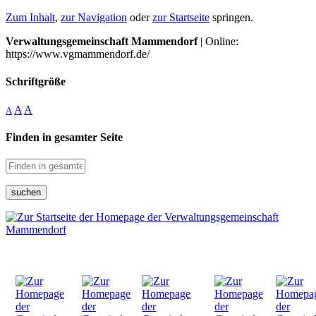
Zum Inhalt
,
zur Navigation
oder
zur Startseite
springen.
Verwaltungsgemeinschaft Mammendorf
| Online:
https://www.vgmammendorf.de/
Schriftgröße
A
A
A
Finden in gesamter Seite
suchen