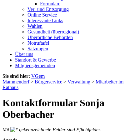
Formulare
Ver- und Entsorgung
Online Service
Interessante Links
Wahlen
Gesundheit (überregional)
Überörtliche Behörden
Notruftafel
Satzungen
Über uns
Standort & Gewerbe
Mitgliedsgemeinden
Sie sind hier:
VGem
Mammendorf
>
Bürgerservice
>
Verwaltung
>
Mitarbeiter im
Rathaus
Kontaktformular Sonja
Oberbacher
Mit
gekennzeichnete Felder sind Pflichtfelder.