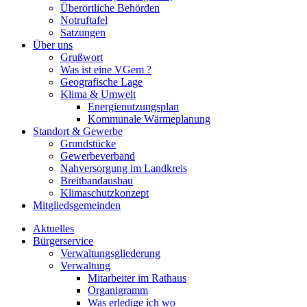
Überörtliche Behörden
Notruftafel
Satzungen
Über uns
Grußwort
Was ist eine VGem ?
Geografische Lage
Klima & Umwelt
Energienutzungsplan
Kommunale Wärmeplanung
Standort & Gewerbe
Grundstücke
Gewerbeverband
Nahversorgung im Landkreis
Breitbandausbau
Klimaschutzkonzept
Mitgliedsgemeinden
Aktuelles
Bürgerservice
Verwaltungsgliederung
Verwaltung
Mitarbeiter im Rathaus
Organigramm
Was erledige ich wo