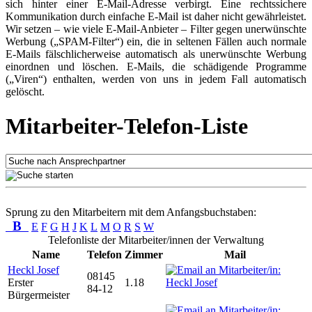
sich hinter einer E-Mail-Adresse verbirgt. Eine rechtssichere
Kommunikation durch einfache E-Mail ist daher nicht gewährleistet.
Wir setzen – wie viele E-Mail-Anbieter – Filter gegen unerwünschte
Werbung („SPAM-Filter“) ein, die in seltenen Fällen auch normale
E-Mails fälschlicherweise automatisch als unerwünschte Werbung
einordnen und löschen. E-Mails, die schädigende Programme
(„Viren“) enthalten, werden von uns in jedem Fall automatisch
gelöscht.
Mitarbeiter-Telefon-Liste
Sprung zu den Mitarbeitern mit dem Anfangsbuchstaben:
B
E
F
G
H
J
K
L
M
O
R
S
W
Telefonliste der Mitarbeiter/innen der Verwaltung
Name
Telefon
Zimmer
Mail
Heckl Josef
08145
Erster
1.18
84-12
Bürgermeister