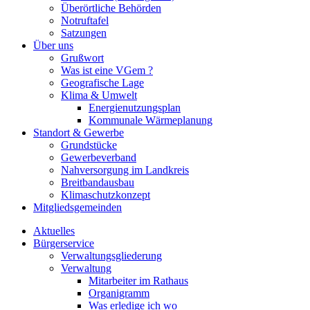
Überörtliche Behörden
Notruftafel
Satzungen
Über uns
Grußwort
Was ist eine VGem ?
Geografische Lage
Klima & Umwelt
Energienutzungsplan
Kommunale Wärmeplanung
Standort & Gewerbe
Grundstücke
Gewerbeverband
Nahversorgung im Landkreis
Breitbandausbau
Klimaschutzkonzept
Mitgliedsgemeinden
Aktuelles
Bürgerservice
Verwaltungsgliederung
Verwaltung
Mitarbeiter im Rathaus
Organigramm
Was erledige ich wo