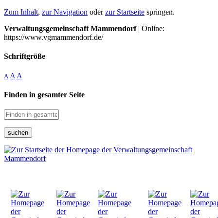
Zum Inhalt
,
zur Navigation
oder
zur Startseite
springen.
Verwaltungsgemeinschaft Mammendorf
| Online:
https://www.vgmammendorf.de/
Schriftgröße
A
A
A
Finden in gesamter Seite
suchen