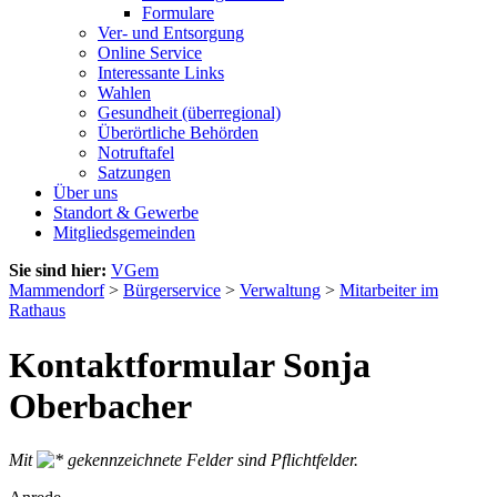
Formulare
Ver- und Entsorgung
Online Service
Interessante Links
Wahlen
Gesundheit (überregional)
Überörtliche Behörden
Notruftafel
Satzungen
Über uns
Standort & Gewerbe
Mitgliedsgemeinden
Sie sind hier:
VGem
Mammendorf
>
Bürgerservice
>
Verwaltung
>
Mitarbeiter im
Rathaus
Kontaktformular Sonja
Oberbacher
Mit
gekennzeichnete Felder sind Pflichtfelder.