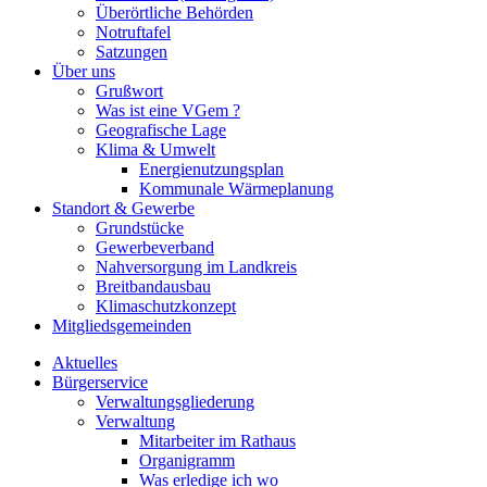
Überörtliche Behörden
Notruftafel
Satzungen
Über uns
Grußwort
Was ist eine VGem ?
Geografische Lage
Klima & Umwelt
Energienutzungsplan
Kommunale Wärmeplanung
Standort & Gewerbe
Grundstücke
Gewerbeverband
Nahversorgung im Landkreis
Breitbandausbau
Klimaschutzkonzept
Mitgliedsgemeinden
Aktuelles
Bürgerservice
Verwaltungsgliederung
Verwaltung
Mitarbeiter im Rathaus
Organigramm
Was erledige ich wo