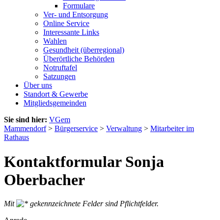
Formulare
Ver- und Entsorgung
Online Service
Interessante Links
Wahlen
Gesundheit (überregional)
Überörtliche Behörden
Notruftafel
Satzungen
Über uns
Standort & Gewerbe
Mitgliedsgemeinden
Sie sind hier:
VGem
Mammendorf
>
Bürgerservice
>
Verwaltung
>
Mitarbeiter im
Rathaus
Kontaktformular Sonja
Oberbacher
Mit
gekennzeichnete Felder sind Pflichtfelder.