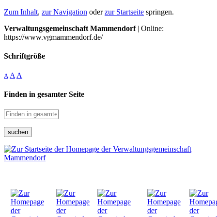
Zum Inhalt
,
zur Navigation
oder
zur Startseite
springen.
Verwaltungsgemeinschaft Mammendorf
| Online:
https://www.vgmammendorf.de/
Schriftgröße
A
A
A
Finden in gesamter Seite
suchen