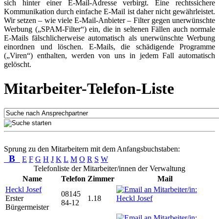
sich hinter einer E-Mail-Adresse verbirgt. Eine rechtssichere
Kommunikation durch einfache E-Mail ist daher nicht gewährleistet.
Wir setzen – wie viele E-Mail-Anbieter – Filter gegen unerwünschte
Werbung („SPAM-Filter“) ein, die in seltenen Fällen auch normale
E-Mails fälschlicherweise automatisch als unerwünschte Werbung
einordnen und löschen. E-Mails, die schädigende Programme
(„Viren“) enthalten, werden von uns in jedem Fall automatisch
gelöscht.
Mitarbeiter-Telefon-Liste
Sprung zu den Mitarbeitern mit dem Anfangsbuchstaben:
B
E
F
G
H
J
K
L
M
O
R
S
W
Telefonliste der Mitarbeiter/innen der Verwaltung
Name
Telefon
Zimmer
Mail
Heckl Josef
08145
Erster
1.18
84-12
Bürgermeister