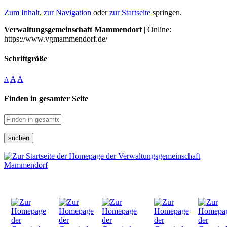
Zum Inhalt
,
zur Navigation
oder
zur Startseite
springen.
Verwaltungsgemeinschaft Mammendorf
| Online:
https://www.vgmammendorf.de/
Schriftgröße
A
A
A
Finden in gesamter Seite
suchen