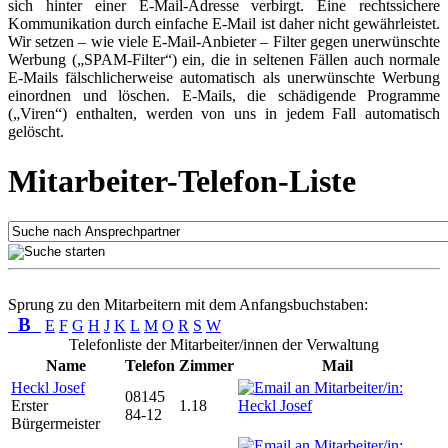
sich hinter einer E-Mail-Adresse verbirgt. Eine rechtssichere
Kommunikation durch einfache E-Mail ist daher nicht gewährleistet.
Wir setzen – wie viele E-Mail-Anbieter – Filter gegen unerwünschte
Werbung („SPAM-Filter“) ein, die in seltenen Fällen auch normale
E-Mails fälschlicherweise automatisch als unerwünschte Werbung
einordnen und löschen. E-Mails, die schädigende Programme
(„Viren“) enthalten, werden von uns in jedem Fall automatisch
gelöscht.
Mitarbeiter-Telefon-Liste
Sprung zu den Mitarbeitern mit dem Anfangsbuchstaben:
B
E
F
G
H
J
K
L
M
O
R
S
W
Telefonliste der Mitarbeiter/innen der Verwaltung
Name
Telefon
Zimmer
Mail
Heckl Josef
08145
Erster
1.18
84-12
Bürgermeister