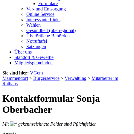
Formulare
Ver- und Entsorgung
Online Service
Interessante Links
Wahlen
Gesundheit (überregional)
Überörtliche Behörden
Notruftafel
Satzungen
Über uns
Standort & Gewerbe
Mitgliedsgemeinden
Sie sind hier:
VGem
Mammendorf
>
Bürgerservice
>
Verwaltung
>
Mitarbeiter im
Rathaus
Kontaktformular Sonja
Oberbacher
Mit
gekennzeichnete Felder sind Pflichtfelder.