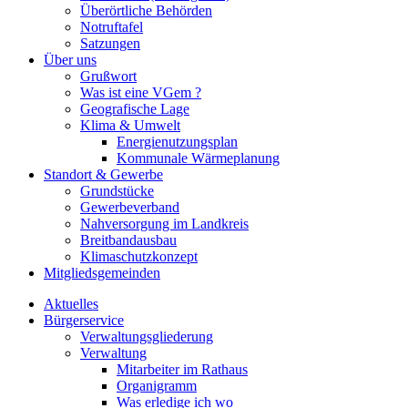
Überörtliche Behörden
Notruftafel
Satzungen
Über uns
Grußwort
Was ist eine VGem ?
Geografische Lage
Klima & Umwelt
Energienutzungsplan
Kommunale Wärmeplanung
Standort & Gewerbe
Grundstücke
Gewerbeverband
Nahversorgung im Landkreis
Breitbandausbau
Klimaschutzkonzept
Mitgliedsgemeinden
Aktuelles
Bürgerservice
Verwaltungsgliederung
Verwaltung
Mitarbeiter im Rathaus
Organigramm
Was erledige ich wo