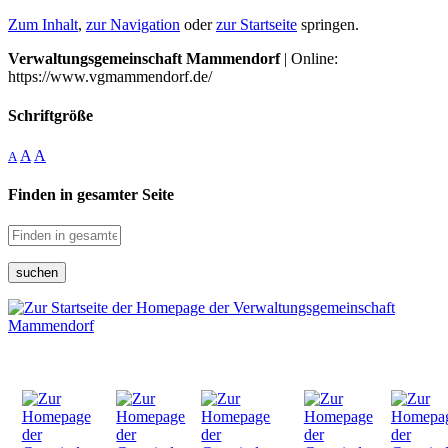
Zum Inhalt
,
zur Navigation
oder
zur Startseite
springen.
Verwaltungsgemeinschaft Mammendorf
| Online:
https://www.vgmammendorf.de/
Schriftgröße
A
A
A
Finden in gesamter Seite
suchen