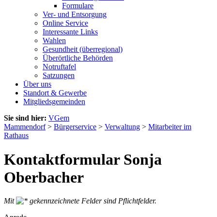
Formulare
Ver- und Entsorgung
Online Service
Interessante Links
Wahlen
Gesundheit (überregional)
Überörtliche Behörden
Notruftafel
Satzungen
Über uns
Standort & Gewerbe
Mitgliedsgemeinden
Sie sind hier:
VGem
Mammendorf
>
Bürgerservice
>
Verwaltung
>
Mitarbeiter im
Rathaus
Kontaktformular Sonja
Oberbacher
Mit
gekennzeichnete Felder sind Pflichtfelder.