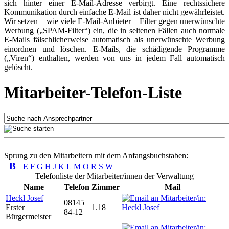
sich hinter einer E-Mail-Adresse verbirgt. Eine rechtssichere
Kommunikation durch einfache E-Mail ist daher nicht gewährleistet.
Wir setzen – wie viele E-Mail-Anbieter – Filter gegen unerwünschte
Werbung („SPAM-Filter“) ein, die in seltenen Fällen auch normale
E-Mails fälschlicherweise automatisch als unerwünschte Werbung
einordnen und löschen. E-Mails, die schädigende Programme
(„Viren“) enthalten, werden von uns in jedem Fall automatisch
gelöscht.
Mitarbeiter-Telefon-Liste
Sprung zu den Mitarbeitern mit dem Anfangsbuchstaben:
B
E
F
G
H
J
K
L
M
O
R
S
W
Telefonliste der Mitarbeiter/innen der Verwaltung
Name
Telefon
Zimmer
Mail
Heckl Josef
08145
Erster
1.18
84-12
Bürgermeister