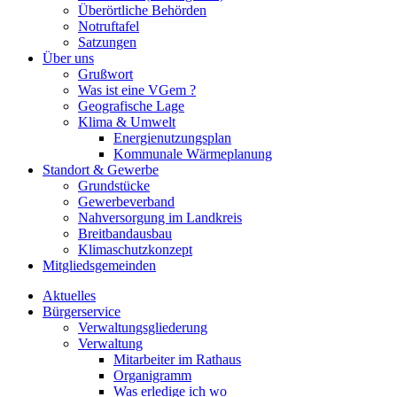
Überörtliche Behörden
Notruftafel
Satzungen
Über uns
Grußwort
Was ist eine VGem ?
Geografische Lage
Klima & Umwelt
Energienutzungsplan
Kommunale Wärmeplanung
Standort & Gewerbe
Grundstücke
Gewerbeverband
Nahversorgung im Landkreis
Breitbandausbau
Klimaschutzkonzept
Mitgliedsgemeinden
Aktuelles
Bürgerservice
Verwaltungsgliederung
Verwaltung
Mitarbeiter im Rathaus
Organigramm
Was erledige ich wo