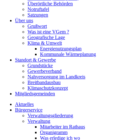
Überörtliche Behörden
Notruftafel
Satzungen
Über uns
Grußwort
Was ist eine VGem ?
Geografische Lage
Klima & Umwelt
Energienutzungsplan
Kommunale Wärmeplanung
Standort & Gewerbe
Grundstücke
Gewerbeverband
Nahversorgung im Landkreis
Breitbandausbau
Klimaschutzkonzept
Mitgliedsgemeinden
Aktuelles
Bürgerservice
Verwaltungsgliederung
Verwaltung
Mitarbeiter im Rathaus
Organigramm
Was erledige ich wo