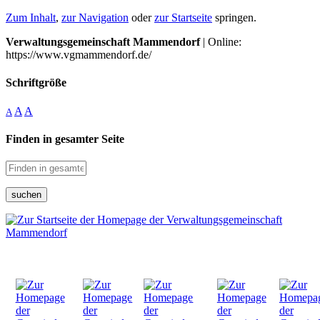
Zum Inhalt
,
zur Navigation
oder
zur Startseite
springen.
Verwaltungsgemeinschaft Mammendorf
| Online:
https://www.vgmammendorf.de/
Schriftgröße
A
A
A
Finden in gesamter Seite
suchen