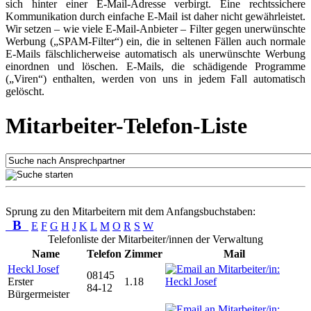
sich hinter einer E-Mail-Adresse verbirgt. Eine rechtssichere
Kommunikation durch einfache E-Mail ist daher nicht gewährleistet.
Wir setzen – wie viele E-Mail-Anbieter – Filter gegen unerwünschte
Werbung („SPAM-Filter“) ein, die in seltenen Fällen auch normale
E-Mails fälschlicherweise automatisch als unerwünschte Werbung
einordnen und löschen. E-Mails, die schädigende Programme
(„Viren“) enthalten, werden von uns in jedem Fall automatisch
gelöscht.
Mitarbeiter-Telefon-Liste
Sprung zu den Mitarbeitern mit dem Anfangsbuchstaben:
B
E
F
G
H
J
K
L
M
O
R
S
W
Telefonliste der Mitarbeiter/innen der Verwaltung
Name
Telefon
Zimmer
Mail
Heckl Josef
08145
Erster
1.18
84-12
Bürgermeister