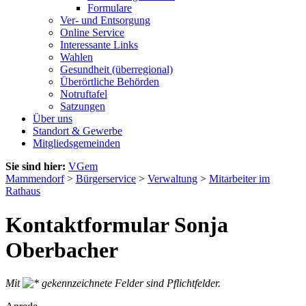
Formulare
Ver- und Entsorgung
Online Service
Interessante Links
Wahlen
Gesundheit (überregional)
Überörtliche Behörden
Notruftafel
Satzungen
Über uns
Standort & Gewerbe
Mitgliedsgemeinden
Sie sind hier:
VGem
Mammendorf
>
Bürgerservice
>
Verwaltung
>
Mitarbeiter im
Rathaus
Kontaktformular Sonja
Oberbacher
Mit
gekennzeichnete Felder sind Pflichtfelder.