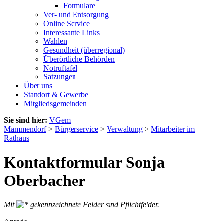
Formulare
Ver- und Entsorgung
Online Service
Interessante Links
Wahlen
Gesundheit (überregional)
Überörtliche Behörden
Notruftafel
Satzungen
Über uns
Standort & Gewerbe
Mitgliedsgemeinden
Sie sind hier:
VGem
Mammendorf
>
Bürgerservice
>
Verwaltung
>
Mitarbeiter im
Rathaus
Kontaktformular Sonja
Oberbacher
Mit
gekennzeichnete Felder sind Pflichtfelder.