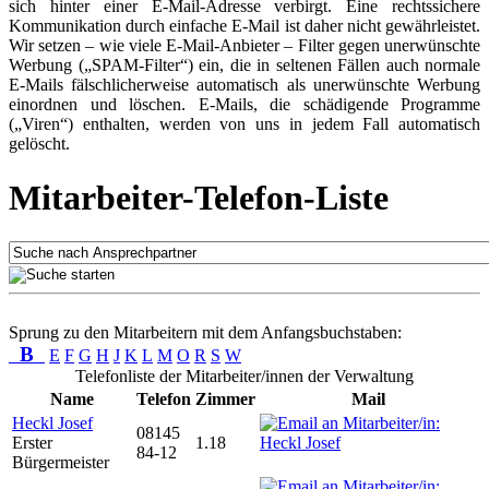
sich hinter einer E-Mail-Adresse verbirgt. Eine rechtssichere
Kommunikation durch einfache E-Mail ist daher nicht gewährleistet.
Wir setzen – wie viele E-Mail-Anbieter – Filter gegen unerwünschte
Werbung („SPAM-Filter“) ein, die in seltenen Fällen auch normale
E-Mails fälschlicherweise automatisch als unerwünschte Werbung
einordnen und löschen. E-Mails, die schädigende Programme
(„Viren“) enthalten, werden von uns in jedem Fall automatisch
gelöscht.
Mitarbeiter-Telefon-Liste
Sprung zu den Mitarbeitern mit dem Anfangsbuchstaben:
B
E
F
G
H
J
K
L
M
O
R
S
W
Telefonliste der Mitarbeiter/innen der Verwaltung
Name
Telefon
Zimmer
Mail
Heckl Josef
08145
Erster
1.18
84-12
Bürgermeister