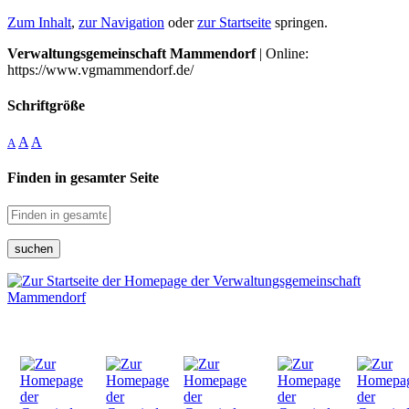
Zum Inhalt
,
zur Navigation
oder
zur Startseite
springen.
Verwaltungsgemeinschaft Mammendorf
| Online:
https://www.vgmammendorf.de/
Schriftgröße
A
A
A
Finden in gesamter Seite
suchen