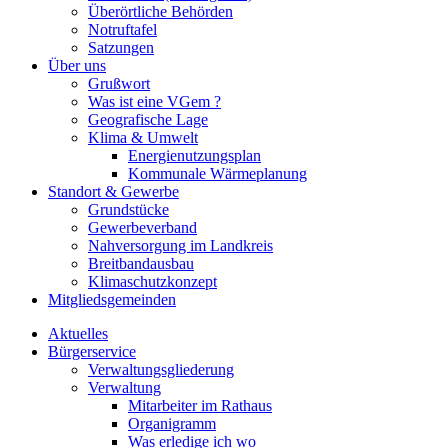
Überörtliche Behörden
Notruftafel
Satzungen
Über uns
Grußwort
Was ist eine VGem ?
Geografische Lage
Klima & Umwelt
Energienutzungsplan
Kommunale Wärmeplanung
Standort & Gewerbe
Grundstücke
Gewerbeverband
Nahversorgung im Landkreis
Breitbandausbau
Klimaschutzkonzept
Mitgliedsgemeinden
Aktuelles
Bürgerservice
Verwaltungsgliederung
Verwaltung
Mitarbeiter im Rathaus
Organigramm
Was erledige ich wo