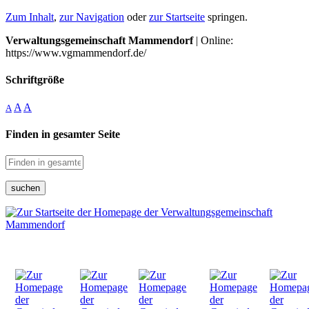
Zum Inhalt
,
zur Navigation
oder
zur Startseite
springen.
Verwaltungsgemeinschaft Mammendorf
| Online:
https://www.vgmammendorf.de/
Schriftgröße
A
A
A
Finden in gesamter Seite
suchen