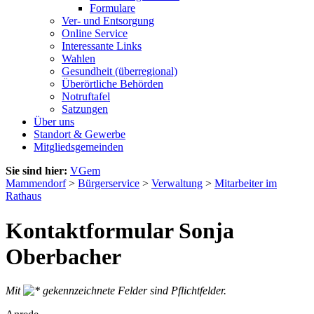
Formulare
Ver- und Entsorgung
Online Service
Interessante Links
Wahlen
Gesundheit (überregional)
Überörtliche Behörden
Notruftafel
Satzungen
Über uns
Standort & Gewerbe
Mitgliedsgemeinden
Sie sind hier:
VGem
Mammendorf
>
Bürgerservice
>
Verwaltung
>
Mitarbeiter im
Rathaus
Kontaktformular Sonja
Oberbacher
Mit
gekennzeichnete Felder sind Pflichtfelder.