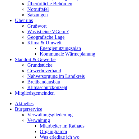
Überörtliche Behörden
Notruftafel
Satzungen
Über uns
Grußwort
Was ist eine VGem ?
Geografische Lage
Klima & Umwelt
Energienutzungsplan
Kommunale Wärmeplanung
Standort & Gewerbe
Grundstücke
Gewerbeverband
Nahversorgung im Landkreis
Breitbandausbau
Klimaschutzkonzept
Mitgliedsgemeinden
Aktuelles
Bürgerservice
Verwaltungsgliederung
Verwaltung
Mitarbeiter im Rathaus
Organigramm
Was erledige ich wo