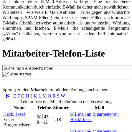
sich hinter einer E-Mail-Adresse verbirgt. Eine rechtssichere
Kommunikation durch einfache E-Mail ist daher nicht gewährleistet.
Wir setzen – wie viele E-Mail-Anbieter – Filter gegen unerwünschte
Werbung („SPAM-Filter“) ein, die in seltenen Fällen auch normale
E-Mails fälschlicherweise automatisch als unerwünschte Werbung
einordnen und löschen. E-Mails, die schädigende Programme
(„Viren“) enthalten, werden von uns in jedem Fall automatisch
gelöscht.
Mitarbeiter-Telefon-Liste
Sprung zu den Mitarbeitern mit dem Anfangsbuchstaben:
B
E
F
G
H
J
K
L
M
O
R
S
W
Telefonliste der Mitarbeiter/innen der Verwaltung
Name
Telefon
Zimmer
Mail
Heckl Josef
08145
Erster
1.18
84-12
Bürgermeister