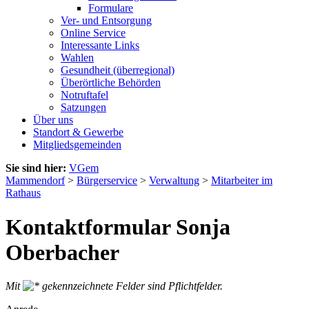
Formulare
Ver- und Entsorgung
Online Service
Interessante Links
Wahlen
Gesundheit (überregional)
Überörtliche Behörden
Notruftafel
Satzungen
Über uns
Standort & Gewerbe
Mitgliedsgemeinden
Sie sind hier:
VGem
Mammendorf
>
Bürgerservice
>
Verwaltung
>
Mitarbeiter im
Rathaus
Kontaktformular Sonja
Oberbacher
Mit
gekennzeichnete Felder sind Pflichtfelder.