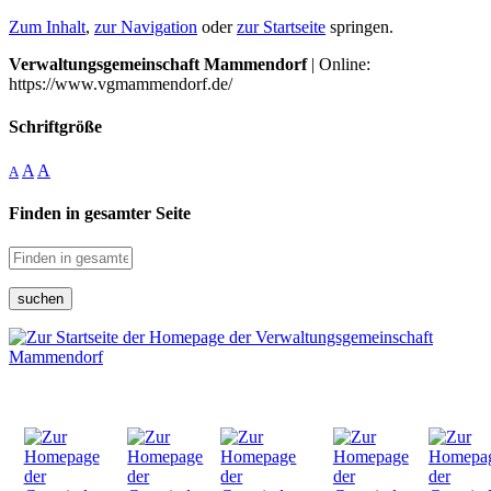
Zum Inhalt
,
zur Navigation
oder
zur Startseite
springen.
Verwaltungsgemeinschaft Mammendorf
| Online:
https://www.vgmammendorf.de/
Schriftgröße
A
A
A
Finden in gesamter Seite
suchen