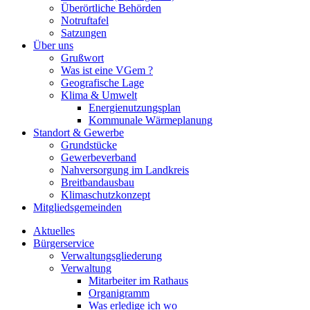
Überörtliche Behörden
Notruftafel
Satzungen
Über uns
Grußwort
Was ist eine VGem ?
Geografische Lage
Klima & Umwelt
Energienutzungsplan
Kommunale Wärmeplanung
Standort & Gewerbe
Grundstücke
Gewerbeverband
Nahversorgung im Landkreis
Breitbandausbau
Klimaschutzkonzept
Mitgliedsgemeinden
Aktuelles
Bürgerservice
Verwaltungsgliederung
Verwaltung
Mitarbeiter im Rathaus
Organigramm
Was erledige ich wo