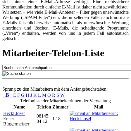
sich hinter einer E-Mail-Adresse verbirgt. Eine rechtssichere
Kommunikation durch einfache E-Mail ist daher nicht gewährleistet.
Wir setzen – wie viele E-Mail-Anbieter – Filter gegen unerwünschte
Werbung („SPAM-Filter“) ein, die in seltenen Fällen auch normale
E-Mails fälschlicherweise automatisch als unerwünschte Werbung
einordnen und löschen. E-Mails, die schädigende Programme
(„Viren“) enthalten, werden von uns in jedem Fall automatisch
gelöscht.
Mitarbeiter-Telefon-Liste
Sprung zu den Mitarbeitern mit dem Anfangsbuchstaben:
B
E
F
G
H
J
K
L
M
O
R
S
W
Telefonliste der Mitarbeiter/innen der Verwaltung
Name
Telefon
Zimmer
Mail
Heckl Josef
08145
Erster
1.18
84-12
Bürgermeister