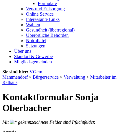
Formulare
Ver- und Entsorgung
Online Service
Interessante Links
Wahlen
Gesundheit (überregional)
Überörtliche Behörden
Notruftafel
Satzungen
Über uns
Standort & Gewerbe
Mitgliedsgemeinden
Sie sind hier:
VGem
Mammendorf
>
Bürgerservice
>
Verwaltung
>
Mitarbeiter im
Rathaus
Kontaktformular Sonja
Oberbacher
Mit
gekennzeichnete Felder sind Pflichtfelder.