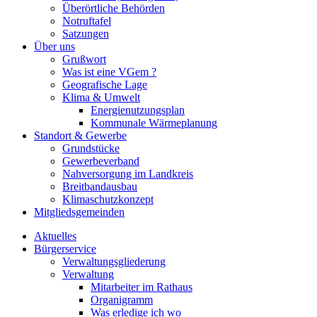
Überörtliche Behörden
Notruftafel
Satzungen
Über uns
Grußwort
Was ist eine VGem ?
Geografische Lage
Klima & Umwelt
Energienutzungsplan
Kommunale Wärmeplanung
Standort & Gewerbe
Grundstücke
Gewerbeverband
Nahversorgung im Landkreis
Breitbandausbau
Klimaschutzkonzept
Mitgliedsgemeinden
Aktuelles
Bürgerservice
Verwaltungsgliederung
Verwaltung
Mitarbeiter im Rathaus
Organigramm
Was erledige ich wo