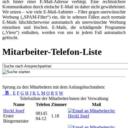
sich hinter einer E-Mail-Adresse verbirgt. Eine rechtssichere
Kommunikation durch einfache E-Mail ist daher nicht gewährleistet.
Wir setzen – wie viele E-Mail-Anbieter – Filter gegen unerwünschte
Werbung („SPAM-Filter“) ein, die in seltenen Fällen auch normale
E-Mails fälschlicherweise automatisch als unerwünschte Werbung
einordnen und löschen. E-Mails, die schädigende Programme
(„Viren“) enthalten, werden von uns in jedem Fall automatisch
gelöscht.
Mitarbeiter-Telefon-Liste
Sprung zu den Mitarbeitern mit dem Anfangsbuchstaben:
B
E
F
G
H
J
K
L
M
O
R
S
W
Telefonliste der Mitarbeiter/innen der Verwaltung
Name
Telefon
Zimmer
Mail
Heckl Josef
08145
Erster
1.18
84-12
Bürgermeister