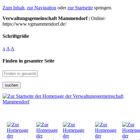
Zum Inhalt
,
zur Navigation
oder
zur Startseite
springen.
Verwaltungsgemeinschaft Mammendorf
| Online:
https://www.vgmammendorf.de/
Schriftgröße
A
A
A
Finden in gesamter Seite
suchen