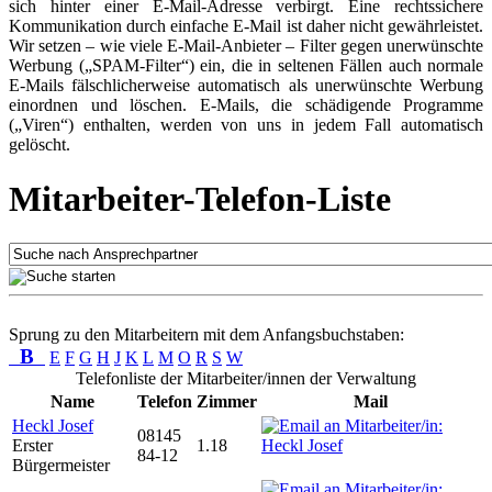
sich hinter einer E-Mail-Adresse verbirgt. Eine rechtssichere
Kommunikation durch einfache E-Mail ist daher nicht gewährleistet.
Wir setzen – wie viele E-Mail-Anbieter – Filter gegen unerwünschte
Werbung („SPAM-Filter“) ein, die in seltenen Fällen auch normale
E-Mails fälschlicherweise automatisch als unerwünschte Werbung
einordnen und löschen. E-Mails, die schädigende Programme
(„Viren“) enthalten, werden von uns in jedem Fall automatisch
gelöscht.
Mitarbeiter-Telefon-Liste
Sprung zu den Mitarbeitern mit dem Anfangsbuchstaben:
B
E
F
G
H
J
K
L
M
O
R
S
W
Telefonliste der Mitarbeiter/innen der Verwaltung
Name
Telefon
Zimmer
Mail
Heckl Josef
08145
Erster
1.18
84-12
Bürgermeister