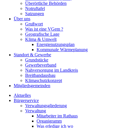
Überörtliche Behörden
Notruftafel
Satzungen
Über uns
Grußwort
Was ist eine VGem ?
Geografische Lage
Klima & Umwelt
Energienutzungsplan
Kommunale Wärmeplanung
Standort & Gewerbe
Grundstücke
Gewerbeverband
Nahversorgung im Landkreis
Breitbandausbau
Klimaschutzkonzept
Mitgliedsgemeinden
Aktuelles
Bürgerservice
Verwaltungsgliederung
Verwaltung
Mitarbeiter im Rathaus
Organigramm
Was erledige ich wo