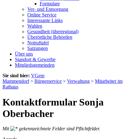
Formulare
Ver- und Entsorgung
Online Service
Interessante Links
Wahlen
Gesundheit (überregional)
Überörtliche Behörden
Notruftafel
Satzungen
Über uns
Standort & Gewerbe
Mitgliedsgemeinden
Sie sind hier:
VGem
Mammendorf
>
Bürgerservice
>
Verwaltung
>
Mitarbeiter im
Rathaus
Kontaktformular Sonja
Oberbacher
Mit
gekennzeichnete Felder sind Pflichtfelder.