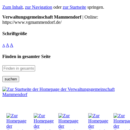
Zum Inhalt
,
zur Navigation
oder
zur Startseite
springen.
Verwaltungsgemeinschaft Mammendorf
| Online:
https://www.vgmammendorf.de/
Schriftgröße
A
A
A
Finden in gesamter Seite
suchen