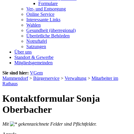
Formulare
Ver- und Entsorgung
Online Service
Interessante Links
Wahlen
Gesundheit (überregional)
Überörtliche Behörden
Notruftafel
Satzungen
Über uns
Standort & Gewerbe
Mitgliedsgemeinden
Sie sind hier:
VGem
Mammendorf
>
Bürgerservice
>
Verwaltung
>
Mitarbeiter im
Rathaus
Kontaktformular Sonja
Oberbacher
Mit
gekennzeichnete Felder sind Pflichtfelder.