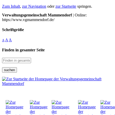
Zum Inhalt
,
zur Navigation
oder
zur Startseite
springen.
Verwaltungsgemeinschaft Mammendorf
| Online:
https://www.vgmammendorf.de/
Schriftgröße
A
A
A
Finden in gesamter Seite
suchen