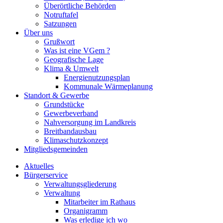
Überörtliche Behörden
Notruftafel
Satzungen
Über uns
Grußwort
Was ist eine VGem ?
Geografische Lage
Klima & Umwelt
Energienutzungsplan
Kommunale Wärmeplanung
Standort & Gewerbe
Grundstücke
Gewerbeverband
Nahversorgung im Landkreis
Breitbandausbau
Klimaschutzkonzept
Mitgliedsgemeinden
Aktuelles
Bürgerservice
Verwaltungsgliederung
Verwaltung
Mitarbeiter im Rathaus
Organigramm
Was erledige ich wo