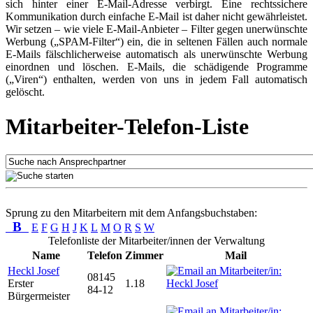
sich hinter einer E-Mail-Adresse verbirgt. Eine rechtssichere
Kommunikation durch einfache E-Mail ist daher nicht gewährleistet.
Wir setzen – wie viele E-Mail-Anbieter – Filter gegen unerwünschte
Werbung („SPAM-Filter“) ein, die in seltenen Fällen auch normale
E-Mails fälschlicherweise automatisch als unerwünschte Werbung
einordnen und löschen. E-Mails, die schädigende Programme
(„Viren“) enthalten, werden von uns in jedem Fall automatisch
gelöscht.
Mitarbeiter-Telefon-Liste
Sprung zu den Mitarbeitern mit dem Anfangsbuchstaben:
B
E
F
G
H
J
K
L
M
O
R
S
W
Telefonliste der Mitarbeiter/innen der Verwaltung
Name
Telefon
Zimmer
Mail
Heckl Josef
08145
Erster
1.18
84-12
Bürgermeister