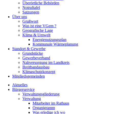
Überörtliche Behörden
Notruftafel
Satzungen
Über uns
Grußwort
Was ist eine VGem ?
Geografische Lage
Klima & Umwelt
Energienutzungsplan
Kommunale Wärmeplanung
Standort & Gewerbe
Grundstücke
Gewerbeverband
Nahversorgung im Landkreis
Breitbandausbau
Klimaschutzkonzept
Mitgliedsgemeinden
Aktuelles
Bürgerservice
Verwaltungsgliederung
Verwaltung
Mitarbeiter im Rathaus
Organigramm
Was erledige ich wo