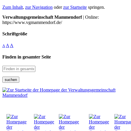
Zum Inhalt
,
zur Navigation
oder
zur Startseite
springen.
Verwaltungsgemeinschaft Mammendorf
| Online:
https://www.vgmammendorf.de/
Schriftgröße
A
A
A
Finden in gesamter Seite
suchen