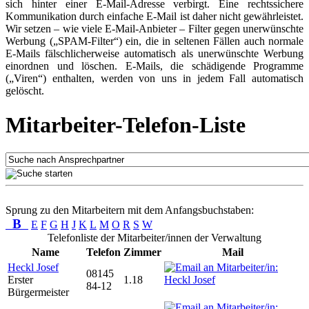
sich hinter einer E-Mail-Adresse verbirgt. Eine rechtssichere
Kommunikation durch einfache E-Mail ist daher nicht gewährleistet.
Wir setzen – wie viele E-Mail-Anbieter – Filter gegen unerwünschte
Werbung („SPAM-Filter“) ein, die in seltenen Fällen auch normale
E-Mails fälschlicherweise automatisch als unerwünschte Werbung
einordnen und löschen. E-Mails, die schädigende Programme
(„Viren“) enthalten, werden von uns in jedem Fall automatisch
gelöscht.
Mitarbeiter-Telefon-Liste
Sprung zu den Mitarbeitern mit dem Anfangsbuchstaben:
B
E
F
G
H
J
K
L
M
O
R
S
W
Telefonliste der Mitarbeiter/innen der Verwaltung
Name
Telefon
Zimmer
Mail
Heckl Josef
08145
Erster
1.18
84-12
Bürgermeister