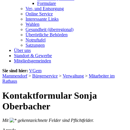
Formulare
Ver- und Entsorgung
Online Service
Interessante Links
Wahlen
Gesundheit (überregional)
Überörtliche Behörden
Notruftafel
Satzungen
Über uns
Standort & Gewerbe
Mitgliedsgemeinden
Sie sind hier:
VGem
Mammendorf
>
Bürgerservice
>
Verwaltung
>
Mitarbeiter im
Rathaus
Kontaktformular Sonja
Oberbacher
Mit
gekennzeichnete Felder sind Pflichtfelder.