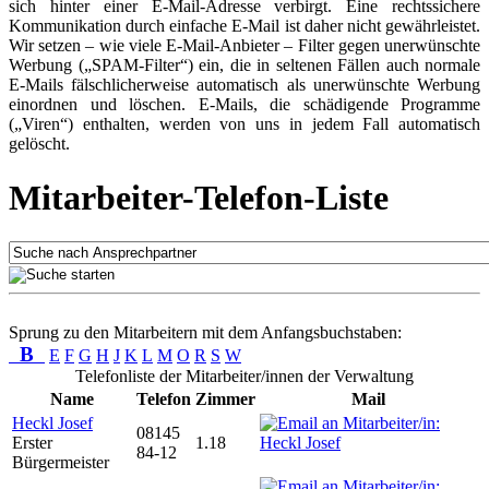
sich hinter einer E-Mail-Adresse verbirgt. Eine rechtssichere
Kommunikation durch einfache E-Mail ist daher nicht gewährleistet.
Wir setzen – wie viele E-Mail-Anbieter – Filter gegen unerwünschte
Werbung („SPAM-Filter“) ein, die in seltenen Fällen auch normale
E-Mails fälschlicherweise automatisch als unerwünschte Werbung
einordnen und löschen. E-Mails, die schädigende Programme
(„Viren“) enthalten, werden von uns in jedem Fall automatisch
gelöscht.
Mitarbeiter-Telefon-Liste
Sprung zu den Mitarbeitern mit dem Anfangsbuchstaben:
B
E
F
G
H
J
K
L
M
O
R
S
W
Telefonliste der Mitarbeiter/innen der Verwaltung
Name
Telefon
Zimmer
Mail
Heckl Josef
08145
Erster
1.18
84-12
Bürgermeister