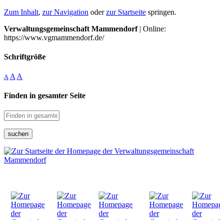
Zum Inhalt
,
zur Navigation
oder
zur Startseite
springen.
Verwaltungsgemeinschaft Mammendorf
| Online:
https://www.vgmammendorf.de/
Schriftgröße
A
A
A
Finden in gesamter Seite
suchen