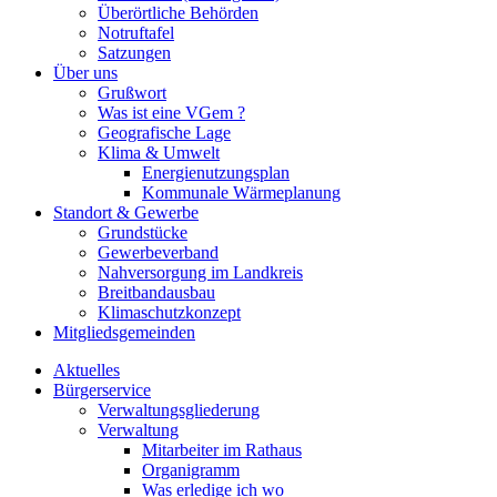
Überörtliche Behörden
Notruftafel
Satzungen
Über uns
Grußwort
Was ist eine VGem ?
Geografische Lage
Klima & Umwelt
Energienutzungsplan
Kommunale Wärmeplanung
Standort & Gewerbe
Grundstücke
Gewerbeverband
Nahversorgung im Landkreis
Breitbandausbau
Klimaschutzkonzept
Mitgliedsgemeinden
Aktuelles
Bürgerservice
Verwaltungsgliederung
Verwaltung
Mitarbeiter im Rathaus
Organigramm
Was erledige ich wo