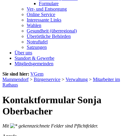
Formulare
Ver- und Entsorgung
Online Service
Interessante Links
Wahlen
Gesundheit (überregional)
Überörtliche Behörden
Notruftafel
Satzungen
Über uns
Standort & Gewerbe
Mitgliedsgemeinden
Sie sind hier:
VGem
Mammendorf
>
Bürgerservice
>
Verwaltung
>
Mitarbeiter im
Rathaus
Kontaktformular Sonja
Oberbacher
Mit
gekennzeichnete Felder sind Pflichtfelder.