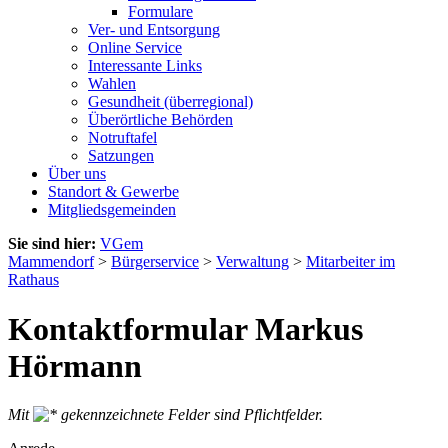
Formulare
Ver- und Entsorgung
Online Service
Interessante Links
Wahlen
Gesundheit (überregional)
Überörtliche Behörden
Notruftafel
Satzungen
Über uns
Standort & Gewerbe
Mitgliedsgemeinden
Sie sind hier:
VGem
Mammendorf
>
Bürgerservice
>
Verwaltung
>
Mitarbeiter im
Rathaus
Kontaktformular Markus
Hörmann
Mit
gekennzeichnete Felder sind Pflichtfelder.