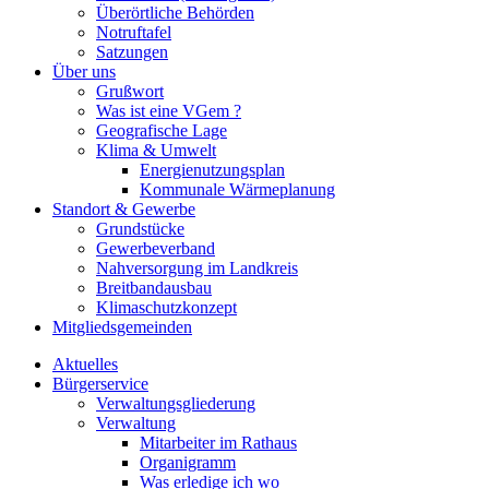
Überörtliche Behörden
Notruftafel
Satzungen
Über uns
Grußwort
Was ist eine VGem ?
Geografische Lage
Klima & Umwelt
Energienutzungsplan
Kommunale Wärmeplanung
Standort & Gewerbe
Grundstücke
Gewerbeverband
Nahversorgung im Landkreis
Breitbandausbau
Klimaschutzkonzept
Mitgliedsgemeinden
Aktuelles
Bürgerservice
Verwaltungsgliederung
Verwaltung
Mitarbeiter im Rathaus
Organigramm
Was erledige ich wo