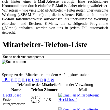
sich hinter einer E-Mail-Adresse verbirgt. Eine rechtssichere
Kommunikation durch einfache E-Mail ist daher nicht gewährleistet.
Wir setzen – wie viele E-Mail-Anbieter – Filter gegen unerwünschte
Werbung („SPAM-Filter“) ein, die in seltenen Fällen auch normale
E-Mails fälschlicherweise automatisch als unerwünschte Werbung
einordnen und löschen. E-Mails, die schädigende Programme
(„Viren“) enthalten, werden von uns in jedem Fall automatisch
gelöscht.
Mitarbeiter-Telefon-Liste
Sprung zu den Mitarbeitern mit dem Anfangsbuchstaben:
B
E
F
G
H
J
K
L
M
O
R
S
W
Telefonliste der Mitarbeiter/innen der Verwaltung
Name
Telefon
Zimmer
Mail
Heckl Josef
08145
Erster
1.18
84-12
Bürgermeister