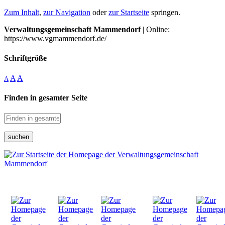
Zum Inhalt
,
zur Navigation
oder
zur Startseite
springen.
Verwaltungsgemeinschaft Mammendorf
| Online:
https://www.vgmammendorf.de/
Schriftgröße
A
A
A
Finden in gesamter Seite
suchen