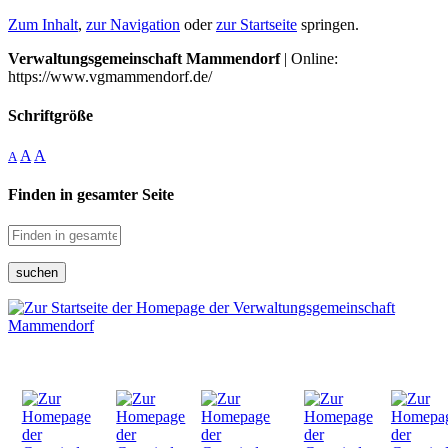
Zum Inhalt
,
zur Navigation
oder
zur Startseite
springen.
Verwaltungsgemeinschaft Mammendorf
| Online:
https://www.vgmammendorf.de/
Schriftgröße
A
A
A
Finden in gesamter Seite
suchen