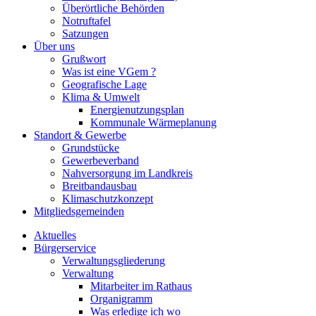
Überörtliche Behörden
Notruftafel
Satzungen
Über uns
Grußwort
Was ist eine VGem ?
Geografische Lage
Klima & Umwelt
Energienutzungsplan
Kommunale Wärmeplanung
Standort & Gewerbe
Grundstücke
Gewerbeverband
Nahversorgung im Landkreis
Breitbandausbau
Klimaschutzkonzept
Mitgliedsgemeinden
Aktuelles
Bürgerservice
Verwaltungsgliederung
Verwaltung
Mitarbeiter im Rathaus
Organigramm
Was erledige ich wo