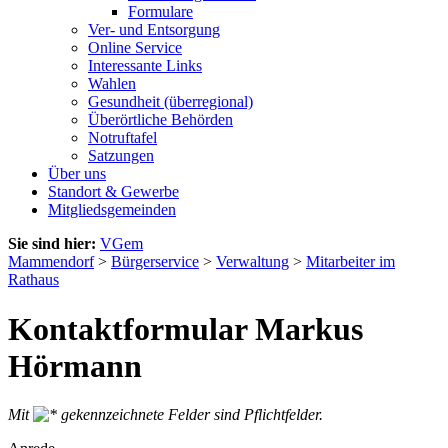
Formulare
Ver- und Entsorgung
Online Service
Interessante Links
Wahlen
Gesundheit (überregional)
Überörtliche Behörden
Notruftafel
Satzungen
Über uns
Standort & Gewerbe
Mitgliedsgemeinden
Sie sind hier:
VGem
Mammendorf
>
Bürgerservice
>
Verwaltung
>
Mitarbeiter im
Rathaus
Kontaktformular Markus
Hörmann
Mit
gekennzeichnete Felder sind Pflichtfelder.