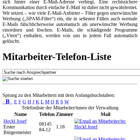
sich hinter einer E-Mail-Adresse verbirgt. Eine rechtssichere
Kommunikation durch einfache E-Mail ist daher nicht gewährleistet.
Wir setzen – wie viele E-Mail-Anbieter – Filter gegen unerwünschte
Werbung („SPAM-Filter“) ein, die in seltenen Fällen auch normale
E-Mails fälschlicherweise automatisch als unerwünschte Werbung
einordnen und löschen. E-Mails, die schädigende Programme
(„Viren“) enthalten, werden von uns in jedem Fall automatisch
gelöscht.
Mitarbeiter-Telefon-Liste
Sprung zu den Mitarbeitern mit dem Anfangsbuchstaben:
B
E
F
G
H
J
K
L
M
O
R
S
W
Telefonliste der Mitarbeiter/innen der Verwaltung
Name
Telefon
Zimmer
Mail
Heckl Josef
08145
Erster
1.18
84-12
Bürgermeister