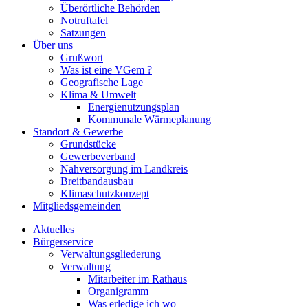
Überörtliche Behörden
Notruftafel
Satzungen
Über uns
Grußwort
Was ist eine VGem ?
Geografische Lage
Klima & Umwelt
Energienutzungsplan
Kommunale Wärmeplanung
Standort & Gewerbe
Grundstücke
Gewerbeverband
Nahversorgung im Landkreis
Breitbandausbau
Klimaschutzkonzept
Mitgliedsgemeinden
Aktuelles
Bürgerservice
Verwaltungsgliederung
Verwaltung
Mitarbeiter im Rathaus
Organigramm
Was erledige ich wo