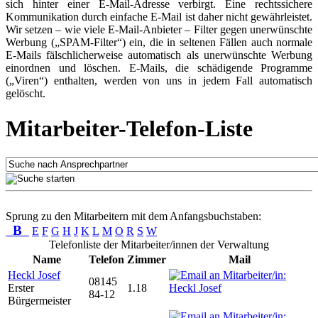
sich hinter einer E-Mail-Adresse verbirgt. Eine rechtssichere
Kommunikation durch einfache E-Mail ist daher nicht gewährleistet.
Wir setzen – wie viele E-Mail-Anbieter – Filter gegen unerwünschte
Werbung („SPAM-Filter“) ein, die in seltenen Fällen auch normale
E-Mails fälschlicherweise automatisch als unerwünschte Werbung
einordnen und löschen. E-Mails, die schädigende Programme
(„Viren“) enthalten, werden von uns in jedem Fall automatisch
gelöscht.
Mitarbeiter-Telefon-Liste
Sprung zu den Mitarbeitern mit dem Anfangsbuchstaben:
B
E
F
G
H
J
K
L
M
O
R
S
W
Telefonliste der Mitarbeiter/innen der Verwaltung
Name
Telefon
Zimmer
Mail
Heckl Josef
08145
Erster
1.18
84-12
Bürgermeister