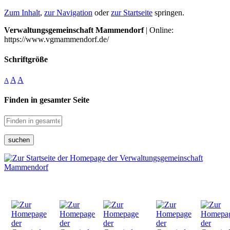
Zum Inhalt
,
zur Navigation
oder
zur Startseite
springen.
Verwaltungsgemeinschaft Mammendorf
| Online:
https://www.vgmammendorf.de/
Schriftgröße
A
A
A
Finden in gesamter Seite
suchen