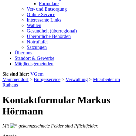
Formulare
Ver- und Entsorgung
Online Service
Interessante Links
Wahlen
Gesundheit (überregional)
Überörtliche Behörden
Notruftafel
Satzungen
Über uns
Standort & Gewerbe
Mitgliedsgemeinden
Sie sind hier:
VGem
Mammendorf
>
Bürgerservice
>
Verwaltung
>
Mitarbeiter im
Rathaus
Kontaktformular Markus
Hörmann
Mit
gekennzeichnete Felder sind Pflichtfelder.