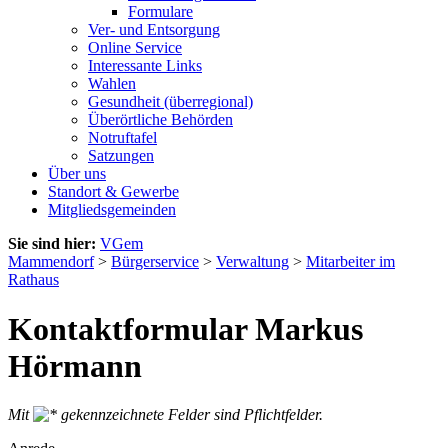
Formulare
Ver- und Entsorgung
Online Service
Interessante Links
Wahlen
Gesundheit (überregional)
Überörtliche Behörden
Notruftafel
Satzungen
Über uns
Standort & Gewerbe
Mitgliedsgemeinden
Sie sind hier:
VGem
Mammendorf
>
Bürgerservice
>
Verwaltung
>
Mitarbeiter im
Rathaus
Kontaktformular Markus
Hörmann
Mit
gekennzeichnete Felder sind Pflichtfelder.