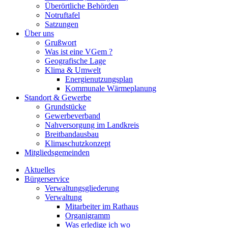
Überörtliche Behörden
Notruftafel
Satzungen
Über uns
Grußwort
Was ist eine VGem ?
Geografische Lage
Klima & Umwelt
Energienutzungsplan
Kommunale Wärmeplanung
Standort & Gewerbe
Grundstücke
Gewerbeverband
Nahversorgung im Landkreis
Breitbandausbau
Klimaschutzkonzept
Mitgliedsgemeinden
Aktuelles
Bürgerservice
Verwaltungsgliederung
Verwaltung
Mitarbeiter im Rathaus
Organigramm
Was erledige ich wo