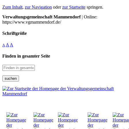
Zum Inhalt
,
zur Navigation
oder
zur Startseite
springen.
Verwaltungsgemeinschaft Mammendorf
| Online:
https://www.vgmammendorf.de/
Schriftgröße
A
A
A
Finden in gesamter Seite
suchen