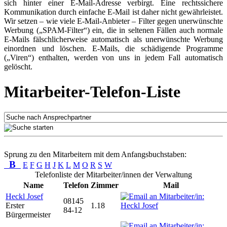
sich hinter einer E-Mail-Adresse verbirgt. Eine rechtssichere
Kommunikation durch einfache E-Mail ist daher nicht gewährleistet.
Wir setzen – wie viele E-Mail-Anbieter – Filter gegen unerwünschte
Werbung („SPAM-Filter“) ein, die in seltenen Fällen auch normale
E-Mails fälschlicherweise automatisch als unerwünschte Werbung
einordnen und löschen. E-Mails, die schädigende Programme
(„Viren“) enthalten, werden von uns in jedem Fall automatisch
gelöscht.
Mitarbeiter-Telefon-Liste
Sprung zu den Mitarbeitern mit dem Anfangsbuchstaben:
B
E
F
G
H
J
K
L
M
O
R
S
W
Telefonliste der Mitarbeiter/innen der Verwaltung
Name
Telefon
Zimmer
Mail
Heckl Josef
08145
Erster
1.18
84-12
Bürgermeister