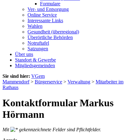
Formulare
Ver- und Entsorgung
Online Service
Interessante Links
Wahlen
Gesundheit (überregional)
Überörtliche Behörden
Notruftafel
Satzungen
Über uns
Standort & Gewerbe
Mitgliedsgemeinden
Sie sind hier:
VGem
Mammendorf
>
Bürgerservice
>
Verwaltung
>
Mitarbeiter im
Rathaus
Kontaktformular Markus
Hörmann
Mit
gekennzeichnete Felder sind Pflichtfelder.