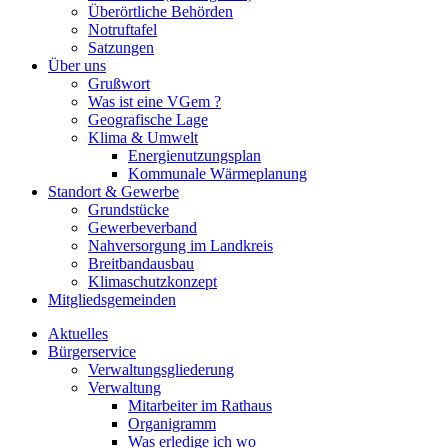
Überörtliche Behörden
Notruftafel
Satzungen
Über uns
Grußwort
Was ist eine VGem ?
Geografische Lage
Klima & Umwelt
Energienutzungsplan
Kommunale Wärmeplanung
Standort & Gewerbe
Grundstücke
Gewerbeverband
Nahversorgung im Landkreis
Breitbandausbau
Klimaschutzkonzept
Mitgliedsgemeinden
Aktuelles
Bürgerservice
Verwaltungsgliederung
Verwaltung
Mitarbeiter im Rathaus
Organigramm
Was erledige ich wo