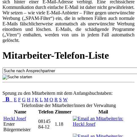
sich hinter einer E-Mail-Adresse verbirgt. Eine rechtssichere
Kommunikation durch einfache E-Mail ist daher nicht gewährleistet.
Wir setzen – wie viele E-Mail-Anbieter – Filter gegen unerwünschte
Werbung („SPAM-Filter“) ein, die in seltenen Fällen auch normale
E-Mails fälschlicherweise automatisch als unerwünschte Werbung
einordnen und löschen. E-Mails, die schädigende Programme
(„Viren“) enthalten, werden von uns in jedem Fall automatisch
gelöscht.
Mitarbeiter-Telefon-Liste
Sprung zu den Mitarbeitern mit dem Anfangsbuchstaben:
B
E
F
G
H
J
K
L
M
O
R
S
W
Telefonliste der Mitarbeiter/innen der Verwaltung
Name
Telefon
Zimmer
Mail
Heckl Josef
08145
Erster
1.18
84-12
Bürgermeister