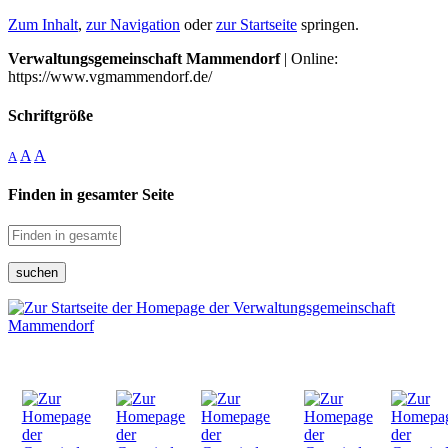
Zum Inhalt
,
zur Navigation
oder
zur Startseite
springen.
Verwaltungsgemeinschaft Mammendorf
| Online:
https://www.vgmammendorf.de/
Schriftgröße
A
A
A
Finden in gesamter Seite
suchen