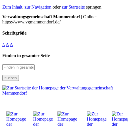
Zum Inhalt
,
zur Navigation
oder
zur Startseite
springen.
Verwaltungsgemeinschaft Mammendorf
| Online:
https://www.vgmammendorf.de/
Schriftgröße
A
A
A
Finden in gesamter Seite
suchen