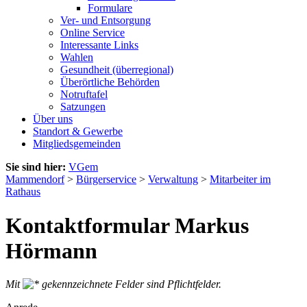
Formulare
Ver- und Entsorgung
Online Service
Interessante Links
Wahlen
Gesundheit (überregional)
Überörtliche Behörden
Notruftafel
Satzungen
Über uns
Standort & Gewerbe
Mitgliedsgemeinden
Sie sind hier:
VGem
Mammendorf
>
Bürgerservice
>
Verwaltung
>
Mitarbeiter im
Rathaus
Kontaktformular Markus
Hörmann
Mit
gekennzeichnete Felder sind Pflichtfelder.