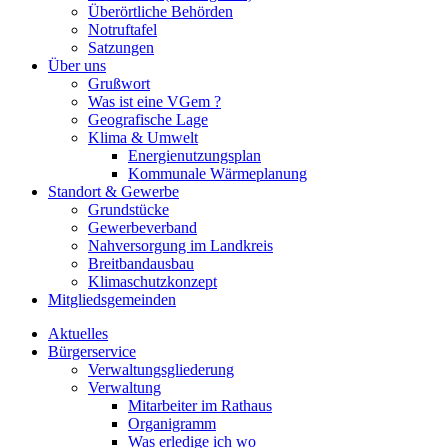
Überörtliche Behörden
Notruftafel
Satzungen
Über uns
Grußwort
Was ist eine VGem ?
Geografische Lage
Klima & Umwelt
Energienutzungsplan
Kommunale Wärmeplanung
Standort & Gewerbe
Grundstücke
Gewerbeverband
Nahversorgung im Landkreis
Breitbandausbau
Klimaschutzkonzept
Mitgliedsgemeinden
Aktuelles
Bürgerservice
Verwaltungsgliederung
Verwaltung
Mitarbeiter im Rathaus
Organigramm
Was erledige ich wo