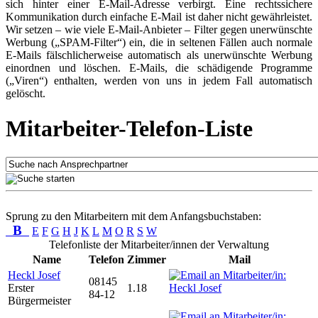
sich hinter einer E-Mail-Adresse verbirgt. Eine rechtssichere
Kommunikation durch einfache E-Mail ist daher nicht gewährleistet.
Wir setzen – wie viele E-Mail-Anbieter – Filter gegen unerwünschte
Werbung („SPAM-Filter“) ein, die in seltenen Fällen auch normale
E-Mails fälschlicherweise automatisch als unerwünschte Werbung
einordnen und löschen. E-Mails, die schädigende Programme
(„Viren“) enthalten, werden von uns in jedem Fall automatisch
gelöscht.
Mitarbeiter-Telefon-Liste
Sprung zu den Mitarbeitern mit dem Anfangsbuchstaben:
B
E
F
G
H
J
K
L
M
O
R
S
W
Telefonliste der Mitarbeiter/innen der Verwaltung
Name
Telefon
Zimmer
Mail
Heckl Josef
08145
Erster
1.18
84-12
Bürgermeister