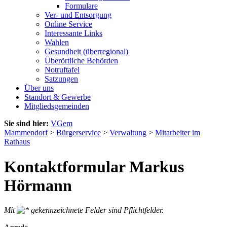
Formulare
Ver- und Entsorgung
Online Service
Interessante Links
Wahlen
Gesundheit (überregional)
Überörtliche Behörden
Notruftafel
Satzungen
Über uns
Standort & Gewerbe
Mitgliedsgemeinden
Sie sind hier:
VGem
Mammendorf
>
Bürgerservice
>
Verwaltung
>
Mitarbeiter im
Rathaus
Kontaktformular Markus
Hörmann
Mit
gekennzeichnete Felder sind Pflichtfelder.