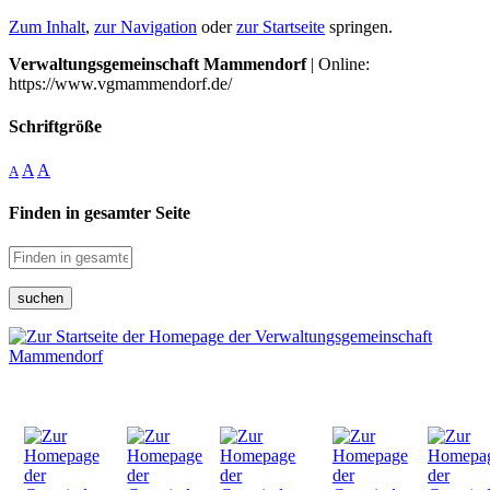
Zum Inhalt
,
zur Navigation
oder
zur Startseite
springen.
Verwaltungsgemeinschaft Mammendorf
| Online:
https://www.vgmammendorf.de/
Schriftgröße
A
A
A
Finden in gesamter Seite
suchen