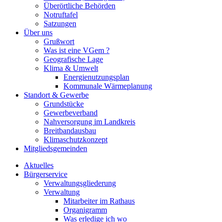
Überörtliche Behörden
Notruftafel
Satzungen
Über uns
Grußwort
Was ist eine VGem ?
Geografische Lage
Klima & Umwelt
Energienutzungsplan
Kommunale Wärmeplanung
Standort & Gewerbe
Grundstücke
Gewerbeverband
Nahversorgung im Landkreis
Breitbandausbau
Klimaschutzkonzept
Mitgliedsgemeinden
Aktuelles
Bürgerservice
Verwaltungsgliederung
Verwaltung
Mitarbeiter im Rathaus
Organigramm
Was erledige ich wo