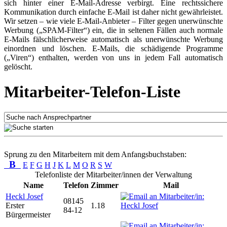
sich hinter einer E-Mail-Adresse verbirgt. Eine rechtssichere
Kommunikation durch einfache E-Mail ist daher nicht gewährleistet.
Wir setzen – wie viele E-Mail-Anbieter – Filter gegen unerwünschte
Werbung („SPAM-Filter“) ein, die in seltenen Fällen auch normale
E-Mails fälschlicherweise automatisch als unerwünschte Werbung
einordnen und löschen. E-Mails, die schädigende Programme
(„Viren“) enthalten, werden von uns in jedem Fall automatisch
gelöscht.
Mitarbeiter-Telefon-Liste
Sprung zu den Mitarbeitern mit dem Anfangsbuchstaben:
B
E
F
G
H
J
K
L
M
O
R
S
W
Telefonliste der Mitarbeiter/innen der Verwaltung
Name
Telefon
Zimmer
Mail
Heckl Josef
08145
Erster
1.18
84-12
Bürgermeister