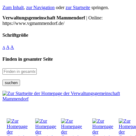
Zum Inhalt
,
zur Navigation
oder
zur Startseite
springen.
Verwaltungsgemeinschaft Mammendorf
| Online:
https://www.vgmammendorf.de/
Schriftgröße
A
A
A
Finden in gesamter Seite
suchen