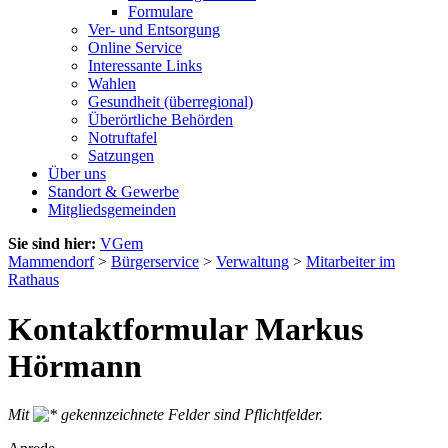
Formulare
Ver- und Entsorgung
Online Service
Interessante Links
Wahlen
Gesundheit (überregional)
Überörtliche Behörden
Notruftafel
Satzungen
Über uns
Standort & Gewerbe
Mitgliedsgemeinden
Sie sind hier:
VGem
Mammendorf
>
Bürgerservice
>
Verwaltung
>
Mitarbeiter im
Rathaus
Kontaktformular Markus
Hörmann
Mit
gekennzeichnete Felder sind Pflichtfelder.