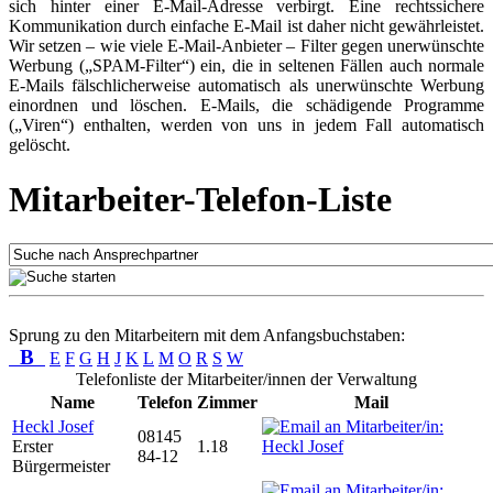
sich hinter einer E-Mail-Adresse verbirgt. Eine rechtssichere
Kommunikation durch einfache E-Mail ist daher nicht gewährleistet.
Wir setzen – wie viele E-Mail-Anbieter – Filter gegen unerwünschte
Werbung („SPAM-Filter“) ein, die in seltenen Fällen auch normale
E-Mails fälschlicherweise automatisch als unerwünschte Werbung
einordnen und löschen. E-Mails, die schädigende Programme
(„Viren“) enthalten, werden von uns in jedem Fall automatisch
gelöscht.
Mitarbeiter-Telefon-Liste
Sprung zu den Mitarbeitern mit dem Anfangsbuchstaben:
B
E
F
G
H
J
K
L
M
O
R
S
W
Telefonliste der Mitarbeiter/innen der Verwaltung
Name
Telefon
Zimmer
Mail
Heckl Josef
08145
Erster
1.18
84-12
Bürgermeister