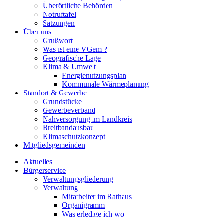
Überörtliche Behörden
Notruftafel
Satzungen
Über uns
Grußwort
Was ist eine VGem ?
Geografische Lage
Klima & Umwelt
Energienutzungsplan
Kommunale Wärmeplanung
Standort & Gewerbe
Grundstücke
Gewerbeverband
Nahversorgung im Landkreis
Breitbandausbau
Klimaschutzkonzept
Mitgliedsgemeinden
Aktuelles
Bürgerservice
Verwaltungsgliederung
Verwaltung
Mitarbeiter im Rathaus
Organigramm
Was erledige ich wo