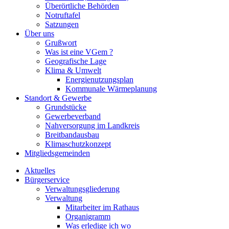
Überörtliche Behörden
Notruftafel
Satzungen
Über uns
Grußwort
Was ist eine VGem ?
Geografische Lage
Klima & Umwelt
Energienutzungsplan
Kommunale Wärmeplanung
Standort & Gewerbe
Grundstücke
Gewerbeverband
Nahversorgung im Landkreis
Breitbandausbau
Klimaschutzkonzept
Mitgliedsgemeinden
Aktuelles
Bürgerservice
Verwaltungsgliederung
Verwaltung
Mitarbeiter im Rathaus
Organigramm
Was erledige ich wo