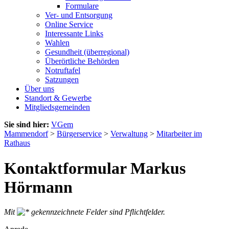
Formulare
Ver- und Entsorgung
Online Service
Interessante Links
Wahlen
Gesundheit (überregional)
Überörtliche Behörden
Notruftafel
Satzungen
Über uns
Standort & Gewerbe
Mitgliedsgemeinden
Sie sind hier:
VGem
Mammendorf
>
Bürgerservice
>
Verwaltung
>
Mitarbeiter im
Rathaus
Kontaktformular Markus
Hörmann
Mit
gekennzeichnete Felder sind Pflichtfelder.