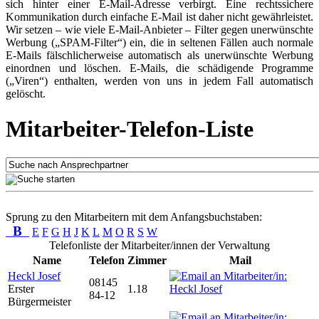
sich hinter einer E-Mail-Adresse verbirgt. Eine rechtssichere
Kommunikation durch einfache E-Mail ist daher nicht gewährleistet.
Wir setzen – wie viele E-Mail-Anbieter – Filter gegen unerwünschte
Werbung („SPAM-Filter“) ein, die in seltenen Fällen auch normale
E-Mails fälschlicherweise automatisch als unerwünschte Werbung
einordnen und löschen. E-Mails, die schädigende Programme
(„Viren“) enthalten, werden von uns in jedem Fall automatisch
gelöscht.
Mitarbeiter-Telefon-Liste
Sprung zu den Mitarbeitern mit dem Anfangsbuchstaben:
B
E
F
G
H
J
K
L
M
O
R
S
W
Telefonliste der Mitarbeiter/innen der Verwaltung
Name
Telefon
Zimmer
Mail
Heckl Josef
08145
Erster
1.18
84-12
Bürgermeister