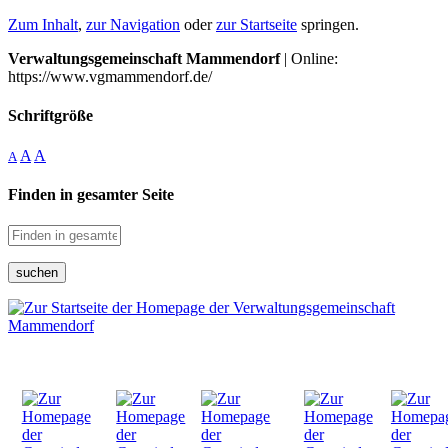
Zum Inhalt
,
zur Navigation
oder
zur Startseite
springen.
Verwaltungsgemeinschaft Mammendorf
| Online:
https://www.vgmammendorf.de/
Schriftgröße
A
A
A
Finden in gesamter Seite
suchen