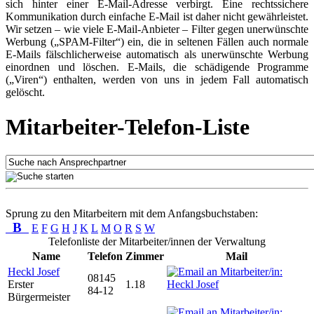
sich hinter einer E-Mail-Adresse verbirgt. Eine rechtssichere
Kommunikation durch einfache E-Mail ist daher nicht gewährleistet.
Wir setzen – wie viele E-Mail-Anbieter – Filter gegen unerwünschte
Werbung („SPAM-Filter“) ein, die in seltenen Fällen auch normale
E-Mails fälschlicherweise automatisch als unerwünschte Werbung
einordnen und löschen. E-Mails, die schädigende Programme
(„Viren“) enthalten, werden von uns in jedem Fall automatisch
gelöscht.
Mitarbeiter-Telefon-Liste
Sprung zu den Mitarbeitern mit dem Anfangsbuchstaben:
B
E
F
G
H
J
K
L
M
O
R
S
W
Telefonliste der Mitarbeiter/innen der Verwaltung
Name
Telefon
Zimmer
Mail
Heckl Josef
08145
Erster
1.18
84-12
Bürgermeister