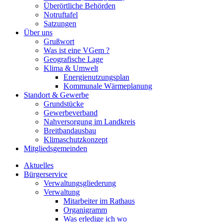
Überörtliche Behörden
Notruftafel
Satzungen
Über uns
Grußwort
Was ist eine VGem ?
Geografische Lage
Klima & Umwelt
Energienutzungsplan
Kommunale Wärmeplanung
Standort & Gewerbe
Grundstücke
Gewerbeverband
Nahversorgung im Landkreis
Breitbandausbau
Klimaschutzkonzept
Mitgliedsgemeinden
Aktuelles
Bürgerservice
Verwaltungsgliederung
Verwaltung
Mitarbeiter im Rathaus
Organigramm
Was erledige ich wo