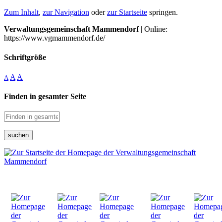
Zum Inhalt
,
zur Navigation
oder
zur Startseite
springen.
Verwaltungsgemeinschaft Mammendorf
| Online:
https://www.vgmammendorf.de/
Schriftgröße
A
A
A
Finden in gesamter Seite
suchen