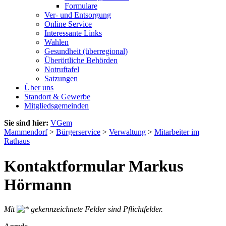
Formulare
Ver- und Entsorgung
Online Service
Interessante Links
Wahlen
Gesundheit (überregional)
Überörtliche Behörden
Notruftafel
Satzungen
Über uns
Standort & Gewerbe
Mitgliedsgemeinden
Sie sind hier:
VGem
Mammendorf
>
Bürgerservice
>
Verwaltung
>
Mitarbeiter im
Rathaus
Kontaktformular Markus
Hörmann
Mit
gekennzeichnete Felder sind Pflichtfelder.