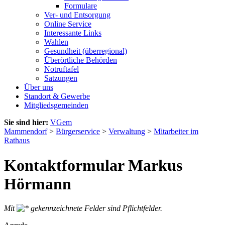
Formulare
Ver- und Entsorgung
Online Service
Interessante Links
Wahlen
Gesundheit (überregional)
Überörtliche Behörden
Notruftafel
Satzungen
Über uns
Standort & Gewerbe
Mitgliedsgemeinden
Sie sind hier:
VGem
Mammendorf
>
Bürgerservice
>
Verwaltung
>
Mitarbeiter im
Rathaus
Kontaktformular Markus
Hörmann
Mit
gekennzeichnete Felder sind Pflichtfelder.