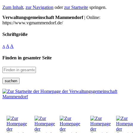
Zum Inhalt
,
zur Navigation
oder
zur Startseite
springen.
Verwaltungsgemeinschaft Mammendorf
| Online:
https://www.vgmammendorf.de/
Schriftgröße
A
A
A
Finden in gesamter Seite
suchen