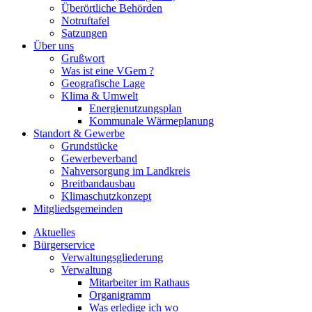
Überörtliche Behörden
Notruftafel
Satzungen
Über uns
Grußwort
Was ist eine VGem ?
Geografische Lage
Klima & Umwelt
Energienutzungsplan
Kommunale Wärmeplanung
Standort & Gewerbe
Grundstücke
Gewerbeverband
Nahversorgung im Landkreis
Breitbandausbau
Klimaschutzkonzept
Mitgliedsgemeinden
Aktuelles
Bürgerservice
Verwaltungsgliederung
Verwaltung
Mitarbeiter im Rathaus
Organigramm
Was erledige ich wo