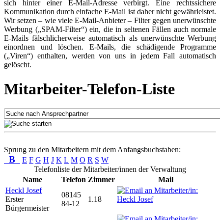
sich hinter einer E-Mail-Adresse verbirgt. Eine rechtssichere
Kommunikation durch einfache E-Mail ist daher nicht gewährleistet.
Wir setzen – wie viele E-Mail-Anbieter – Filter gegen unerwünschte
Werbung („SPAM-Filter“) ein, die in seltenen Fällen auch normale
E-Mails fälschlicherweise automatisch als unerwünschte Werbung
einordnen und löschen. E-Mails, die schädigende Programme
(„Viren“) enthalten, werden von uns in jedem Fall automatisch
gelöscht.
Mitarbeiter-Telefon-Liste
Sprung zu den Mitarbeitern mit dem Anfangsbuchstaben:
B
E
F
G
H
J
K
L
M
O
R
S
W
Telefonliste der Mitarbeiter/innen der Verwaltung
Name
Telefon
Zimmer
Mail
Heckl Josef
08145
Erster
1.18
84-12
Bürgermeister