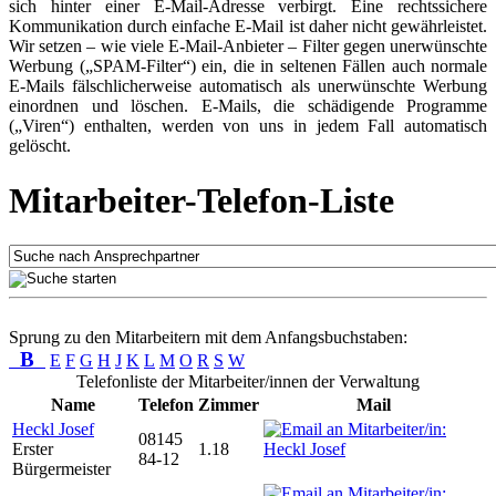
sich hinter einer E-Mail-Adresse verbirgt. Eine rechtssichere
Kommunikation durch einfache E-Mail ist daher nicht gewährleistet.
Wir setzen – wie viele E-Mail-Anbieter – Filter gegen unerwünschte
Werbung („SPAM-Filter“) ein, die in seltenen Fällen auch normale
E-Mails fälschlicherweise automatisch als unerwünschte Werbung
einordnen und löschen. E-Mails, die schädigende Programme
(„Viren“) enthalten, werden von uns in jedem Fall automatisch
gelöscht.
Mitarbeiter-Telefon-Liste
Sprung zu den Mitarbeitern mit dem Anfangsbuchstaben:
B
E
F
G
H
J
K
L
M
O
R
S
W
Telefonliste der Mitarbeiter/innen der Verwaltung
Name
Telefon
Zimmer
Mail
Heckl Josef
08145
Erster
1.18
84-12
Bürgermeister