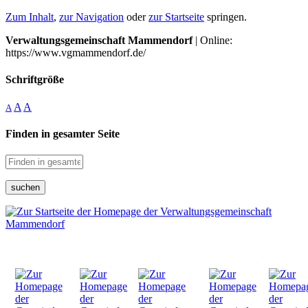
Zum Inhalt
,
zur Navigation
oder
zur Startseite
springen.
Verwaltungsgemeinschaft Mammendorf
| Online:
https://www.vgmammendorf.de/
Schriftgröße
A
A
A
Finden in gesamter Seite
suchen