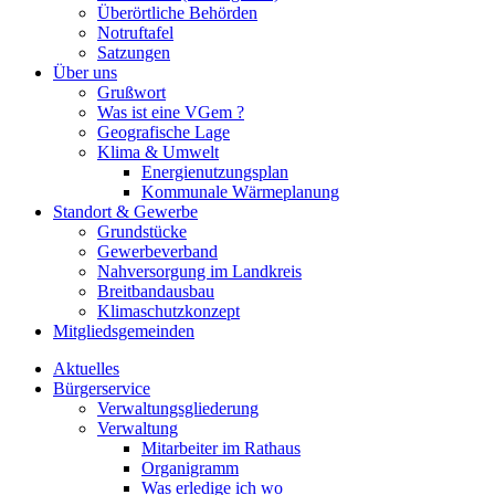
Überörtliche Behörden
Notruftafel
Satzungen
Über uns
Grußwort
Was ist eine VGem ?
Geografische Lage
Klima & Umwelt
Energienutzungsplan
Kommunale Wärmeplanung
Standort & Gewerbe
Grundstücke
Gewerbeverband
Nahversorgung im Landkreis
Breitbandausbau
Klimaschutzkonzept
Mitgliedsgemeinden
Aktuelles
Bürgerservice
Verwaltungsgliederung
Verwaltung
Mitarbeiter im Rathaus
Organigramm
Was erledige ich wo