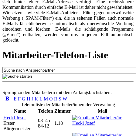
sich hinter einer E-Mail-Adresse verbirgt. Eine rechtssichere
Kommunikation durch einfache E-Mail ist daher nicht gewährleistet.
Wir setzen – wie viele E-Mail-Anbieter – Filter gegen unerwünschte
Werbung („SPAM-Filter“) ein, die in seltenen Fällen auch normale
E-Mails fälschlicherweise automatisch als unerwünschte Werbung
einordnen und löschen. E-Mails, die schädigende Programme
(„Viren“) enthalten, werden von uns in jedem Fall automatisch
gelöscht.
Mitarbeiter-Telefon-Liste
Sprung zu den Mitarbeitern mit dem Anfangsbuchstaben:
B
E
F
G
H
J
K
L
M
O
R
S
W
Telefonliste der Mitarbeiter/innen der Verwaltung
Name
Telefon
Zimmer
Mail
Heckl Josef
08145
Erster
1.18
84-12
Bürgermeister