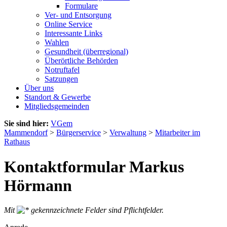
Formulare
Ver- und Entsorgung
Online Service
Interessante Links
Wahlen
Gesundheit (überregional)
Überörtliche Behörden
Notruftafel
Satzungen
Über uns
Standort & Gewerbe
Mitgliedsgemeinden
Sie sind hier:
VGem
Mammendorf
>
Bürgerservice
>
Verwaltung
>
Mitarbeiter im
Rathaus
Kontaktformular Markus
Hörmann
Mit
gekennzeichnete Felder sind Pflichtfelder.