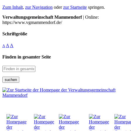
Zum Inhalt
,
zur Navigation
oder
zur Startseite
springen.
Verwaltungsgemeinschaft Mammendorf
| Online:
https://www.vgmammendorf.de/
Schriftgröße
A
A
A
Finden in gesamter Seite
suchen