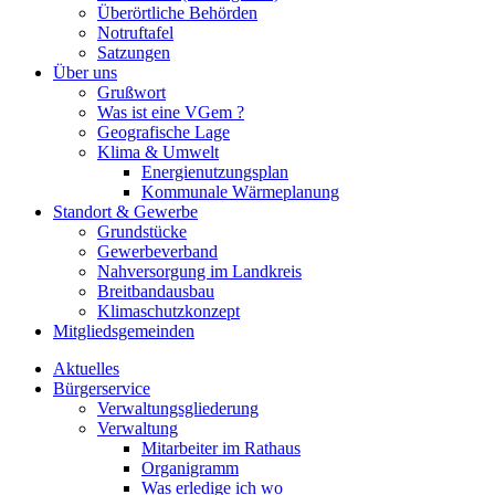
Überörtliche Behörden
Notruftafel
Satzungen
Über uns
Grußwort
Was ist eine VGem ?
Geografische Lage
Klima & Umwelt
Energienutzungsplan
Kommunale Wärmeplanung
Standort & Gewerbe
Grundstücke
Gewerbeverband
Nahversorgung im Landkreis
Breitbandausbau
Klimaschutzkonzept
Mitgliedsgemeinden
Aktuelles
Bürgerservice
Verwaltungsgliederung
Verwaltung
Mitarbeiter im Rathaus
Organigramm
Was erledige ich wo