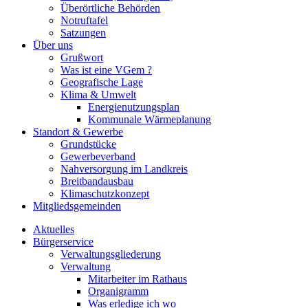
Überörtliche Behörden
Notruftafel
Satzungen
Über uns
Grußwort
Was ist eine VGem ?
Geografische Lage
Klima & Umwelt
Energienutzungsplan
Kommunale Wärmeplanung
Standort & Gewerbe
Grundstücke
Gewerbeverband
Nahversorgung im Landkreis
Breitbandausbau
Klimaschutzkonzept
Mitgliedsgemeinden
Aktuelles
Bürgerservice
Verwaltungsgliederung
Verwaltung
Mitarbeiter im Rathaus
Organigramm
Was erledige ich wo