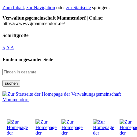
Zum Inhalt
,
zur Navigation
oder
zur Startseite
springen.
Verwaltungsgemeinschaft Mammendorf
| Online:
https://www.vgmammendorf.de/
Schriftgröße
A
A
A
Finden in gesamter Seite
suchen