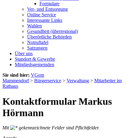
Formulare
Ver- und Entsorgung
Online Service
Interessante Links
Wahlen
Gesundheit (überregional)
Überörtliche Behörden
Notruftafel
Satzungen
Über uns
Standort & Gewerbe
Mitgliedsgemeinden
Sie sind hier:
VGem
Mammendorf
>
Bürgerservice
>
Verwaltung
>
Mitarbeiter im
Rathaus
Kontaktformular Markus
Hörmann
Mit
gekennzeichnete Felder sind Pflichtfelder.