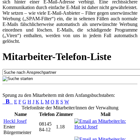
sich hinter einer E-Mail-Adresse verbirgt. Eine rechtssichere
Kommunikation durch einfache E-Mail ist daher nicht gewährleistet.
Wir setzen – wie viele E-Mail-Anbieter – Filter gegen unerwünschte
Werbung („SPAM-Filter“) ein, die in seltenen Fällen auch normale
E-Mails fälschlicherweise automatisch als unerwünschte Werbung
einordnen und löschen. E-Mails, die schädigende Programme
(„Viren“) enthalten, werden von uns in jedem Fall automatisch
gelöscht.
Mitarbeiter-Telefon-Liste
Sprung zu den Mitarbeitern mit dem Anfangsbuchstaben:
B
E
F
G
H
J
K
L
M
O
R
S
W
Telefonliste der Mitarbeiter/innen der Verwaltung
Name
Telefon
Zimmer
Mail
Heckl Josef
08145
Erster
1.18
84-12
Bürgermeister