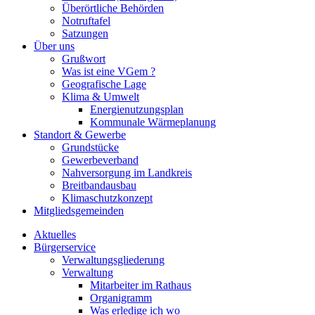
Überörtliche Behörden
Notruftafel
Satzungen
Über uns
Grußwort
Was ist eine VGem ?
Geografische Lage
Klima & Umwelt
Energienutzungsplan
Kommunale Wärmeplanung
Standort & Gewerbe
Grundstücke
Gewerbeverband
Nahversorgung im Landkreis
Breitbandausbau
Klimaschutzkonzept
Mitgliedsgemeinden
Aktuelles
Bürgerservice
Verwaltungsgliederung
Verwaltung
Mitarbeiter im Rathaus
Organigramm
Was erledige ich wo