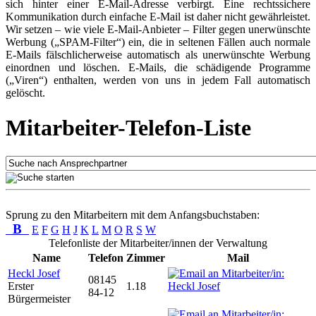
sich hinter einer E-Mail-Adresse verbirgt. Eine rechtssichere
Kommunikation durch einfache E-Mail ist daher nicht gewährleistet.
Wir setzen – wie viele E-Mail-Anbieter – Filter gegen unerwünschte
Werbung („SPAM-Filter“) ein, die in seltenen Fällen auch normale
E-Mails fälschlicherweise automatisch als unerwünschte Werbung
einordnen und löschen. E-Mails, die schädigende Programme
(„Viren“) enthalten, werden von uns in jedem Fall automatisch
gelöscht.
Mitarbeiter-Telefon-Liste
Sprung zu den Mitarbeitern mit dem Anfangsbuchstaben:
B
E
F
G
H
J
K
L
M
O
R
S
W
Telefonliste der Mitarbeiter/innen der Verwaltung
Name
Telefon
Zimmer
Mail
Heckl Josef
08145
Erster
1.18
84-12
Bürgermeister