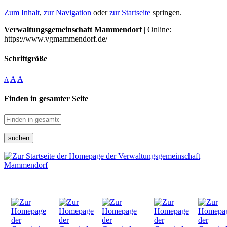
Zum Inhalt
,
zur Navigation
oder
zur Startseite
springen.
Verwaltungsgemeinschaft Mammendorf
| Online:
https://www.vgmammendorf.de/
Schriftgröße
A
A
A
Finden in gesamter Seite
suchen