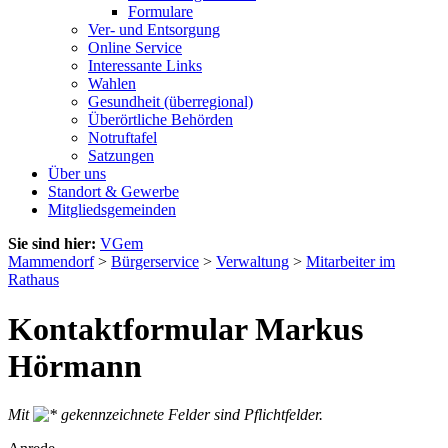
Formulare
Ver- und Entsorgung
Online Service
Interessante Links
Wahlen
Gesundheit (überregional)
Überörtliche Behörden
Notruftafel
Satzungen
Über uns
Standort & Gewerbe
Mitgliedsgemeinden
Sie sind hier:
VGem
Mammendorf
>
Bürgerservice
>
Verwaltung
>
Mitarbeiter im
Rathaus
Kontaktformular Markus
Hörmann
Mit
gekennzeichnete Felder sind Pflichtfelder.