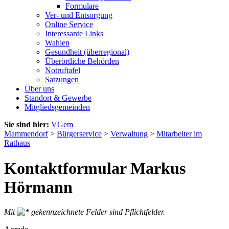
Formulare
Ver- und Entsorgung
Online Service
Interessante Links
Wahlen
Gesundheit (überregional)
Überörtliche Behörden
Notruftafel
Satzungen
Über uns
Standort & Gewerbe
Mitgliedsgemeinden
Sie sind hier:
VGem
Mammendorf
>
Bürgerservice
>
Verwaltung
>
Mitarbeiter im
Rathaus
Kontaktformular Markus
Hörmann
Mit
gekennzeichnete Felder sind Pflichtfelder.