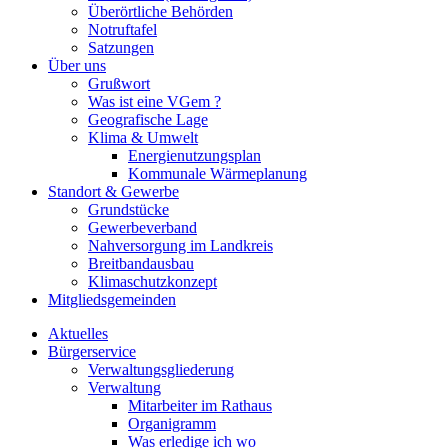
Überörtliche Behörden
Notruftafel
Satzungen
Über uns
Grußwort
Was ist eine VGem ?
Geografische Lage
Klima & Umwelt
Energienutzungsplan
Kommunale Wärmeplanung
Standort & Gewerbe
Grundstücke
Gewerbeverband
Nahversorgung im Landkreis
Breitbandausbau
Klimaschutzkonzept
Mitgliedsgemeinden
Aktuelles
Bürgerservice
Verwaltungsgliederung
Verwaltung
Mitarbeiter im Rathaus
Organigramm
Was erledige ich wo