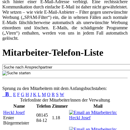
sich hinter einer E-Mail-Adresse verbirgt. Eine rechtssichere
Kommunikation durch einfache E-Mail ist daher nicht gewährleistet.
Wir setzen – wie viele E-Mail-Anbieter – Filter gegen unerwünschte
Werbung („SPAM-Filter“) ein, die in seltenen Fällen auch normale
E-Mails fälschlicherweise automatisch als unerwünschte Werbung
einordnen und löschen. E-Mails, die schädigende Programme
(„Viren“) enthalten, werden von uns in jedem Fall automatisch
gelöscht.
Mitarbeiter-Telefon-Liste
Sprung zu den Mitarbeitern mit dem Anfangsbuchstaben:
B
E
F
G
H
J
K
L
M
O
R
S
W
Telefonliste der Mitarbeiter/innen der Verwaltung
Name
Telefon
Zimmer
Mail
Heckl Josef
08145
Erster
1.18
84-12
Bürgermeister