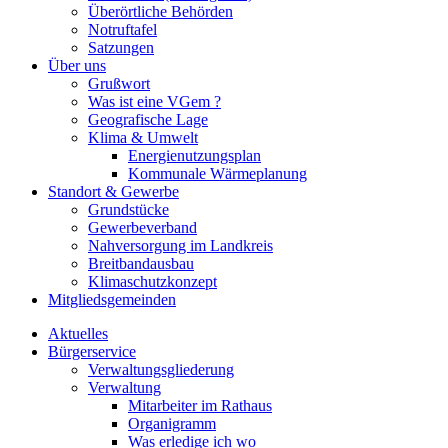
Überörtliche Behörden
Notruftafel
Satzungen
Über uns
Grußwort
Was ist eine VGem ?
Geografische Lage
Klima & Umwelt
Energienutzungsplan
Kommunale Wärmeplanung
Standort & Gewerbe
Grundstücke
Gewerbeverband
Nahversorgung im Landkreis
Breitbandausbau
Klimaschutzkonzept
Mitgliedsgemeinden
Aktuelles
Bürgerservice
Verwaltungsgliederung
Verwaltung
Mitarbeiter im Rathaus
Organigramm
Was erledige ich wo