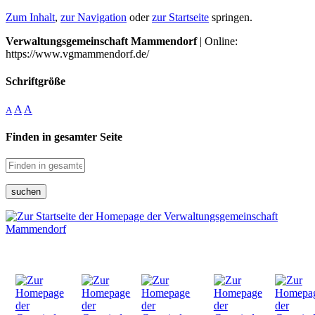
Zum Inhalt
,
zur Navigation
oder
zur Startseite
springen.
Verwaltungsgemeinschaft Mammendorf
| Online:
https://www.vgmammendorf.de/
Schriftgröße
A
A
A
Finden in gesamter Seite
suchen