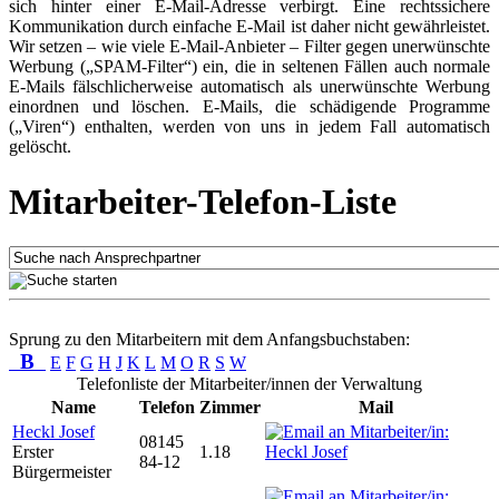
sich hinter einer E-Mail-Adresse verbirgt. Eine rechtssichere
Kommunikation durch einfache E-Mail ist daher nicht gewährleistet.
Wir setzen – wie viele E-Mail-Anbieter – Filter gegen unerwünschte
Werbung („SPAM-Filter“) ein, die in seltenen Fällen auch normale
E-Mails fälschlicherweise automatisch als unerwünschte Werbung
einordnen und löschen. E-Mails, die schädigende Programme
(„Viren“) enthalten, werden von uns in jedem Fall automatisch
gelöscht.
Mitarbeiter-Telefon-Liste
Sprung zu den Mitarbeitern mit dem Anfangsbuchstaben:
B
E
F
G
H
J
K
L
M
O
R
S
W
Telefonliste der Mitarbeiter/innen der Verwaltung
Name
Telefon
Zimmer
Mail
Heckl Josef
08145
Erster
1.18
84-12
Bürgermeister