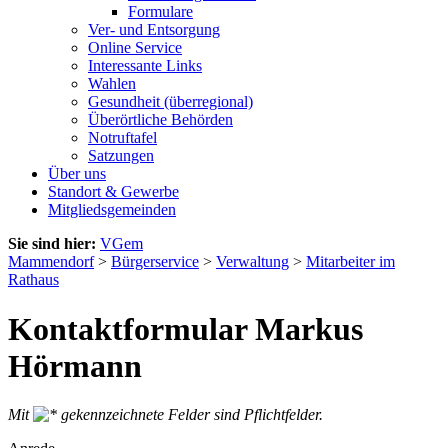
Formulare
Ver- und Entsorgung
Online Service
Interessante Links
Wahlen
Gesundheit (überregional)
Überörtliche Behörden
Notruftafel
Satzungen
Über uns
Standort & Gewerbe
Mitgliedsgemeinden
Sie sind hier:
VGem
Mammendorf
>
Bürgerservice
>
Verwaltung
>
Mitarbeiter im
Rathaus
Kontaktformular Markus
Hörmann
Mit
gekennzeichnete Felder sind Pflichtfelder.