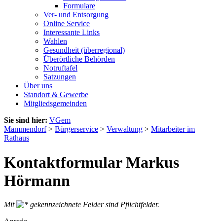
Formulare
Ver- und Entsorgung
Online Service
Interessante Links
Wahlen
Gesundheit (überregional)
Überörtliche Behörden
Notruftafel
Satzungen
Über uns
Standort & Gewerbe
Mitgliedsgemeinden
Sie sind hier:
VGem
Mammendorf
>
Bürgerservice
>
Verwaltung
>
Mitarbeiter im
Rathaus
Kontaktformular Markus
Hörmann
Mit
gekennzeichnete Felder sind Pflichtfelder.