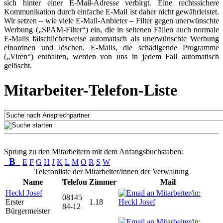
sich hinter einer E-Mail-Adresse verbirgt. Eine rechtssichere
Kommunikation durch einfache E-Mail ist daher nicht gewährleistet.
Wir setzen – wie viele E-Mail-Anbieter – Filter gegen unerwünschte
Werbung („SPAM-Filter“) ein, die in seltenen Fällen auch normale
E-Mails fälschlicherweise automatisch als unerwünschte Werbung
einordnen und löschen. E-Mails, die schädigende Programme
(„Viren“) enthalten, werden von uns in jedem Fall automatisch
gelöscht.
Mitarbeiter-Telefon-Liste
Sprung zu den Mitarbeitern mit dem Anfangsbuchstaben:
B
E
F
G
H
J
K
L
M
O
R
S
W
Telefonliste der Mitarbeiter/innen der Verwaltung
Name
Telefon
Zimmer
Mail
Heckl Josef
08145
Erster
1.18
84-12
Bürgermeister