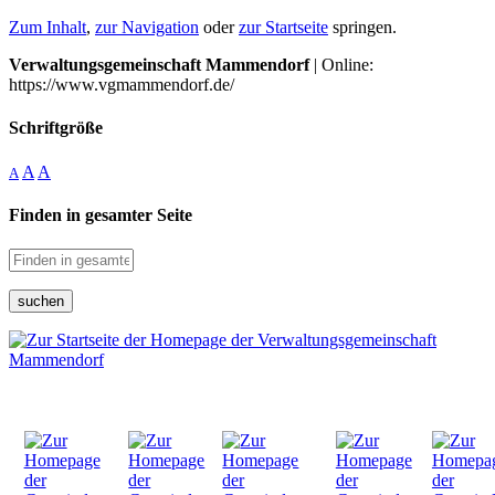
Zum Inhalt
,
zur Navigation
oder
zur Startseite
springen.
Verwaltungsgemeinschaft Mammendorf
| Online:
https://www.vgmammendorf.de/
Schriftgröße
A
A
A
Finden in gesamter Seite
suchen