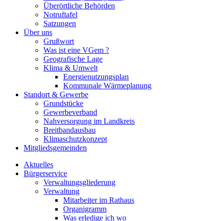
Überörtliche Behörden
Notruftafel
Satzungen
Über uns
Grußwort
Was ist eine VGem ?
Geografische Lage
Klima & Umwelt
Energienutzungsplan
Kommunale Wärmeplanung
Standort & Gewerbe
Grundstücke
Gewerbeverband
Nahversorgung im Landkreis
Breitbandausbau
Klimaschutzkonzept
Mitgliedsgemeinden
Aktuelles
Bürgerservice
Verwaltungsgliederung
Verwaltung
Mitarbeiter im Rathaus
Organigramm
Was erledige ich wo