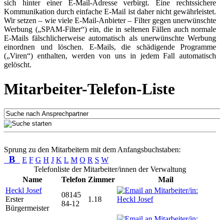
sich hinter einer E-Mail-Adresse verbirgt. Eine rechtssichere
Kommunikation durch einfache E-Mail ist daher nicht gewährleistet.
Wir setzen – wie viele E-Mail-Anbieter – Filter gegen unerwünschte
Werbung („SPAM-Filter“) ein, die in seltenen Fällen auch normale
E-Mails fälschlicherweise automatisch als unerwünschte Werbung
einordnen und löschen. E-Mails, die schädigende Programme
(„Viren“) enthalten, werden von uns in jedem Fall automatisch
gelöscht.
Mitarbeiter-Telefon-Liste
Sprung zu den Mitarbeitern mit dem Anfangsbuchstaben:
B
E
F
G
H
J
K
L
M
O
R
S
W
Telefonliste der Mitarbeiter/innen der Verwaltung
Name
Telefon
Zimmer
Mail
Heckl Josef
08145
Erster
1.18
84-12
Bürgermeister