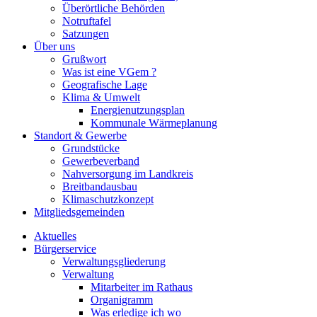
Überörtliche Behörden
Notruftafel
Satzungen
Über uns
Grußwort
Was ist eine VGem ?
Geografische Lage
Klima & Umwelt
Energienutzungsplan
Kommunale Wärmeplanung
Standort & Gewerbe
Grundstücke
Gewerbeverband
Nahversorgung im Landkreis
Breitbandausbau
Klimaschutzkonzept
Mitgliedsgemeinden
Aktuelles
Bürgerservice
Verwaltungsgliederung
Verwaltung
Mitarbeiter im Rathaus
Organigramm
Was erledige ich wo