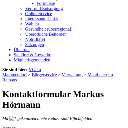
Formulare
Ver- und Entsorgung
Online Service
Interessante Links
Wahlen
Gesundheit (überregional)
Überörtliche Behörden
Notruftafel
Satzungen
Über uns
Standort & Gewerbe
Mitgliedsgemeinden
Sie sind hier:
VGem
Mammendorf
>
Bürgerservice
>
Verwaltung
>
Mitarbeiter im
Rathaus
Kontaktformular Markus
Hörmann
Mit
gekennzeichnete Felder sind Pflichtfelder.