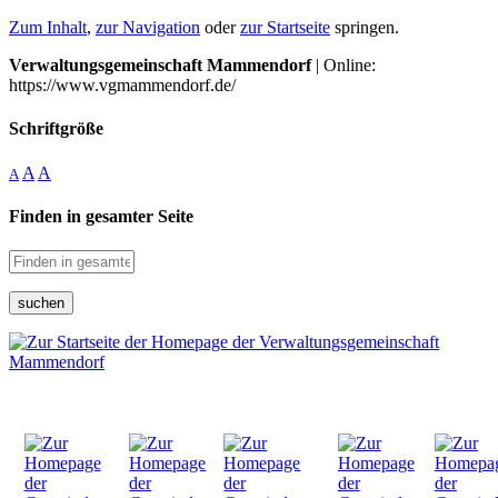
Zum Inhalt
,
zur Navigation
oder
zur Startseite
springen.
Verwaltungsgemeinschaft Mammendorf
| Online:
https://www.vgmammendorf.de/
Schriftgröße
A
A
A
Finden in gesamter Seite
suchen