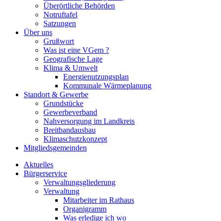
Überörtliche Behörden
Notruftafel
Satzungen
Über uns
Grußwort
Was ist eine VGem ?
Geografische Lage
Klima & Umwelt
Energienutzungsplan
Kommunale Wärmeplanung
Standort & Gewerbe
Grundstücke
Gewerbeverband
Nahversorgung im Landkreis
Breitbandausbau
Klimaschutzkonzept
Mitgliedsgemeinden
Aktuelles
Bürgerservice
Verwaltungsgliederung
Verwaltung
Mitarbeiter im Rathaus
Organigramm
Was erledige ich wo