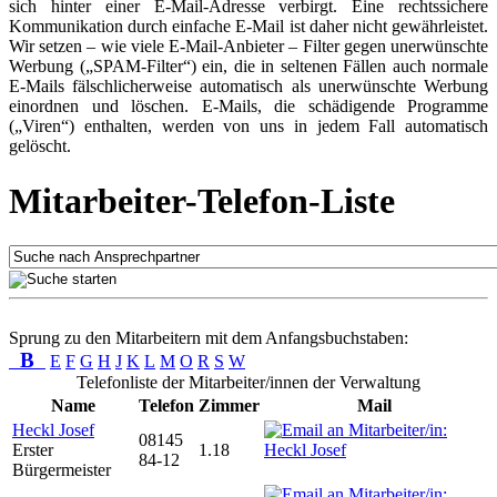
sich hinter einer E-Mail-Adresse verbirgt. Eine rechtssichere
Kommunikation durch einfache E-Mail ist daher nicht gewährleistet.
Wir setzen – wie viele E-Mail-Anbieter – Filter gegen unerwünschte
Werbung („SPAM-Filter“) ein, die in seltenen Fällen auch normale
E-Mails fälschlicherweise automatisch als unerwünschte Werbung
einordnen und löschen. E-Mails, die schädigende Programme
(„Viren“) enthalten, werden von uns in jedem Fall automatisch
gelöscht.
Mitarbeiter-Telefon-Liste
Sprung zu den Mitarbeitern mit dem Anfangsbuchstaben:
B
E
F
G
H
J
K
L
M
O
R
S
W
Telefonliste der Mitarbeiter/innen der Verwaltung
Name
Telefon
Zimmer
Mail
Heckl Josef
08145
Erster
1.18
84-12
Bürgermeister