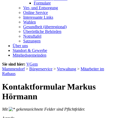
Formulare
Ver- und Entsorgung
Online Service
Interessante Links
Wahlen
Gesundheit (überregional)
Überörtliche Behörden
Notruftafel
Satzungen
Über uns
Standort & Gewerbe
Mitgliedsgemeinden
Sie sind hier:
VGem
Mammendorf
>
Bürgerservice
>
Verwaltung
>
Mitarbeiter im
Rathaus
Kontaktformular Markus
Hörmann
Mit
gekennzeichnete Felder sind Pflichtfelder.