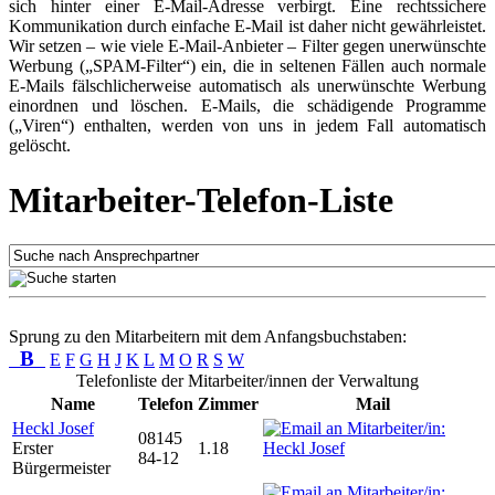
sich hinter einer E-Mail-Adresse verbirgt. Eine rechtssichere
Kommunikation durch einfache E-Mail ist daher nicht gewährleistet.
Wir setzen – wie viele E-Mail-Anbieter – Filter gegen unerwünschte
Werbung („SPAM-Filter“) ein, die in seltenen Fällen auch normale
E-Mails fälschlicherweise automatisch als unerwünschte Werbung
einordnen und löschen. E-Mails, die schädigende Programme
(„Viren“) enthalten, werden von uns in jedem Fall automatisch
gelöscht.
Mitarbeiter-Telefon-Liste
Sprung zu den Mitarbeitern mit dem Anfangsbuchstaben:
B
E
F
G
H
J
K
L
M
O
R
S
W
Telefonliste der Mitarbeiter/innen der Verwaltung
Name
Telefon
Zimmer
Mail
Heckl Josef
08145
Erster
1.18
84-12
Bürgermeister