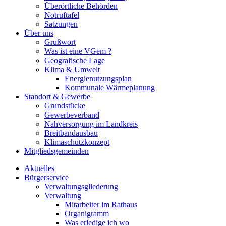
Überörtliche Behörden
Notruftafel
Satzungen
Über uns
Grußwort
Was ist eine VGem ?
Geografische Lage
Klima & Umwelt
Energienutzungsplan
Kommunale Wärmeplanung
Standort & Gewerbe
Grundstücke
Gewerbeverband
Nahversorgung im Landkreis
Breitbandausbau
Klimaschutzkonzept
Mitgliedsgemeinden
Aktuelles
Bürgerservice
Verwaltungsgliederung
Verwaltung
Mitarbeiter im Rathaus
Organigramm
Was erledige ich wo