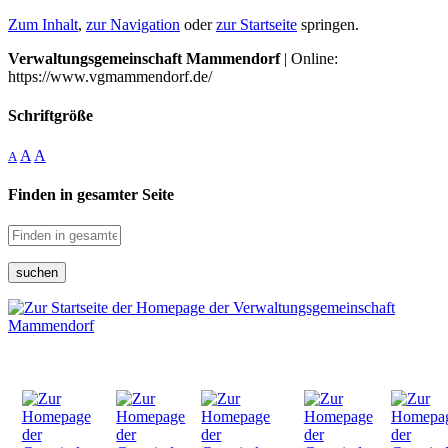
Zum Inhalt
,
zur Navigation
oder
zur Startseite
springen.
Verwaltungsgemeinschaft Mammendorf
| Online:
https://www.vgmammendorf.de/
Schriftgröße
A
A
A
Finden in gesamter Seite
suchen