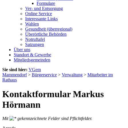
Formulare
Ver- und Entsorgung
Online Service
Interessante Links
Wahlen
Gesundheit (überregional)
Überörtliche Behörden
Notruftafel
Satzungen
Über uns
Standort & Gewerbe
Mitgliedsgemeinden
Sie sind hier:
VGem
Mammendorf
>
Bürgerservice
>
Verwaltung
>
Mitarbeiter im
Rathaus
Kontaktformular Markus
Hörmann
Mit
gekennzeichnete Felder sind Pflichtfelder.