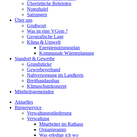
Überörtliche Behörden
Notruftafel
Satzungen
Über uns
Grußwort
Was ist eine VGem ?
Geografische Lage
Klima & Umwelt
Energienutzungsplan
Kommunale Wärmeplanung
Standort & Gewerbe
Grundstücke
Gewerbeverband
Nahversorgung im Landkreis
Breitbandausbau
Klimaschutzkonzept
Mitgliedsgemeinden
Aktuelles
Bürgerservice
Verwaltungsgliederung
Verwaltung
Mitarbeiter im Rathaus
Organigramm
Was erledige ich wo