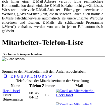
sich hinter einer E-Mail-Adresse verbirgt. Eine rechtssichere
Kommunikation durch einfache E-Mail ist daher nicht gewährleistet.
Wir setzen – wie viele E-Mail-Anbieter – Filter gegen unerwünschte
Werbung („SPAM-Filter“) ein, die in seltenen Fällen auch normale
E-Mails fälschlicherweise automatisch als unerwünschte Werbung
einordnen und löschen. E-Mails, die schädigende Programme
(„Viren“) enthalten, werden von uns in jedem Fall automatisch
gelöscht.
Mitarbeiter-Telefon-Liste
Sprung zu den Mitarbeitern mit dem Anfangsbuchstaben:
B
E
F
G
H
J
K
L
M
O
R
S
W
Telefonliste der Mitarbeiter/innen der Verwaltung
Name
Telefon
Zimmer
Mail
Heckl Josef
08145
Erster
1.18
84-12
Bürgermeister