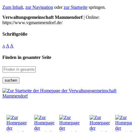
Zum Inhalt
,
zur Navigation
oder
zur Startseite
springen.
Verwaltungsgemeinschaft Mammendorf
| Online:
https://www.vgmammendorf.de/
Schriftgröße
A
A
A
Finden in gesamter Seite
suchen