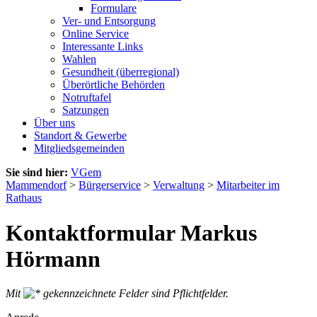
Formulare
Ver- und Entsorgung
Online Service
Interessante Links
Wahlen
Gesundheit (überregional)
Überörtliche Behörden
Notruftafel
Satzungen
Über uns
Standort & Gewerbe
Mitgliedsgemeinden
Sie sind hier:
VGem
Mammendorf
>
Bürgerservice
>
Verwaltung
>
Mitarbeiter im
Rathaus
Kontaktformular Markus
Hörmann
Mit
gekennzeichnete Felder sind Pflichtfelder.