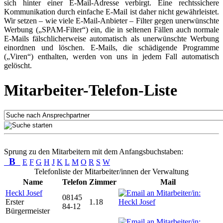
sich hinter einer E-Mail-Adresse verbirgt. Eine rechtssichere
Kommunikation durch einfache E-Mail ist daher nicht gewährleistet.
Wir setzen – wie viele E-Mail-Anbieter – Filter gegen unerwünschte
Werbung („SPAM-Filter“) ein, die in seltenen Fällen auch normale
E-Mails fälschlicherweise automatisch als unerwünschte Werbung
einordnen und löschen. E-Mails, die schädigende Programme
(„Viren“) enthalten, werden von uns in jedem Fall automatisch
gelöscht.
Mitarbeiter-Telefon-Liste
Sprung zu den Mitarbeitern mit dem Anfangsbuchstaben:
B
E
F
G
H
J
K
L
M
O
R
S
W
Telefonliste der Mitarbeiter/innen der Verwaltung
Name
Telefon
Zimmer
Mail
Heckl Josef
08145
Erster
1.18
84-12
Bürgermeister