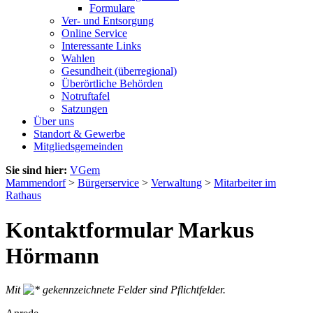
Formulare
Ver- und Entsorgung
Online Service
Interessante Links
Wahlen
Gesundheit (überregional)
Überörtliche Behörden
Notruftafel
Satzungen
Über uns
Standort & Gewerbe
Mitgliedsgemeinden
Sie sind hier:
VGem
Mammendorf
>
Bürgerservice
>
Verwaltung
>
Mitarbeiter im
Rathaus
Kontaktformular Markus
Hörmann
Mit
gekennzeichnete Felder sind Pflichtfelder.