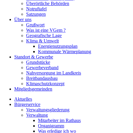
Überörtliche Behörden
Notruftafel
Satzungen
Über uns
Grußwort
Was ist eine VGem ?
Geografische Lage
Klima & Umwelt
Energienutzungsplan
Kommunale Wärmeplanung
Standort & Gewerbe
Grundstücke
Gewerbeverband
Nahversorgung im Landkreis
Breitbandausbau
Klimaschutzkonzept
Mitgliedsgemeinden
Aktuelles
Bürgerservice
Verwaltungsgliederung
Verwaltung
Mitarbeiter im Rathaus
Organigramm
Was erledige ich wo