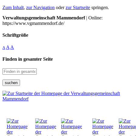
Zum Inhalt
,
zur Navigation
oder
zur Startseite
springen.
Verwaltungsgemeinschaft Mammendorf
| Online:
https://www.vgmammendorf.de/
Schriftgröße
A
A
A
Finden in gesamter Seite
suchen