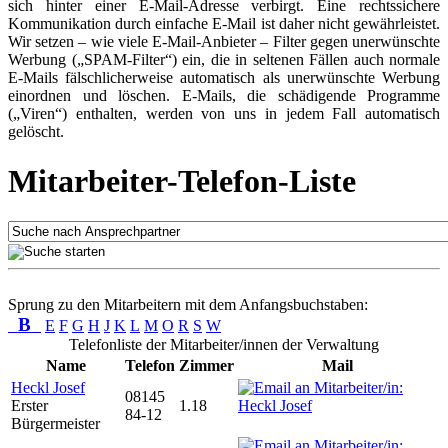
sich hinter einer E-Mail-Adresse verbirgt. Eine rechtssichere
Kommunikation durch einfache E-Mail ist daher nicht gewährleistet.
Wir setzen – wie viele E-Mail-Anbieter – Filter gegen unerwünschte
Werbung („SPAM-Filter“) ein, die in seltenen Fällen auch normale
E-Mails fälschlicherweise automatisch als unerwünschte Werbung
einordnen und löschen. E-Mails, die schädigende Programme
(„Viren“) enthalten, werden von uns in jedem Fall automatisch
gelöscht.
Mitarbeiter-Telefon-Liste
Sprung zu den Mitarbeitern mit dem Anfangsbuchstaben:
B
E
F
G
H
J
K
L
M
O
R
S
W
Telefonliste der Mitarbeiter/innen der Verwaltung
Name
Telefon
Zimmer
Mail
Heckl Josef
08145
Erster
1.18
84-12
Bürgermeister