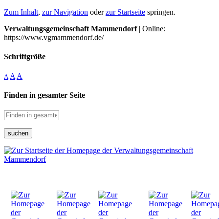
Zum Inhalt
,
zur Navigation
oder
zur Startseite
springen.
Verwaltungsgemeinschaft Mammendorf
| Online:
https://www.vgmammendorf.de/
Schriftgröße
A
A
A
Finden in gesamter Seite
suchen