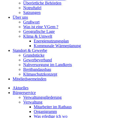
Überörtliche Behörden
Notruftafel
Satzungen
Über uns
Grußwort
Was ist eine VGem ?
Geografische Lage
Klima & Umwelt
Energienutzungsplan
Kommunale Wärmeplanung
Standort & Gewerbe
Grundstücke
Gewerbeverband
Nahversorgung im Landkreis
Breitbandausbau
Klimaschutzkonzept
Mitgliedsgemeinden
Aktuelles
Bürgerservice
Verwaltungsgliederung
Verwaltung
Mitarbeiter im Rathaus
Organigramm
Was erledige ich wo