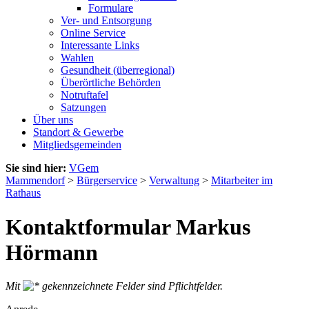
Formulare
Ver- und Entsorgung
Online Service
Interessante Links
Wahlen
Gesundheit (überregional)
Überörtliche Behörden
Notruftafel
Satzungen
Über uns
Standort & Gewerbe
Mitgliedsgemeinden
Sie sind hier:
VGem
Mammendorf
>
Bürgerservice
>
Verwaltung
>
Mitarbeiter im
Rathaus
Kontaktformular Markus
Hörmann
Mit
gekennzeichnete Felder sind Pflichtfelder.